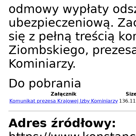
odmowy wypłaty odsz
ubezpieczeniową. Za
się z pełną treścią k
Ziombskiego, prezesa
Kominiarzy.
Do pobrania
Załącznik
Siz
Komunikat prezesa Krajowej Izby Kominiarzy
136.11
Adres źródłowy: