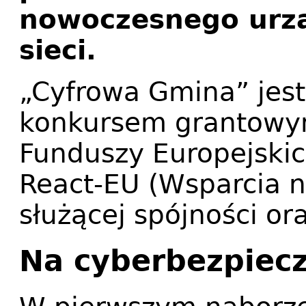
nowoczesnego urzą
sieci.
„Cyfrowa Gmina” jes
konkursem grantowy
Funduszy Europejski
React-EU (Wsparcia 
służącej spójności or
Na cyberbezpiec