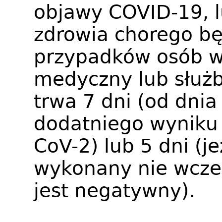
objawy COVID-19, lu
zdrowia chorego b
przypadków osób 
medyczny lub służ
trwa 7 dni (od dni
dodatniego wyniku 
CoV-2) lub 5 dni (je
wykonany nie wcześ
jest negatywny).