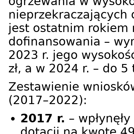
ogrzewania w wysokoś
nieprzekraczających 
jest ostatnim rokiem
dofinansowania – wyn
2023 r. jego wysokość
zł, a w 2024 r. – do 5 
Zestawienie wniosków
(2017–2022):
2017 r.
– wpłynęły 
dotacji na kwotę 49