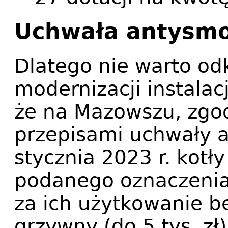
Uchwała antysm
Dlatego nie warto od
modernizacji instalac
że na Mazowszu, zgo
przepisami uchwały 
stycznia 2023 r. kotły
podanego oznaczenia 
za ich użytkowanie b
grzywny (do 5 tys. zł)