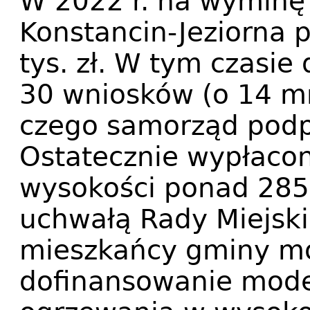
W 2022 r. na wyminę
Konstancin-Jeziorna 
tys. zł. W tym czasie
30 wniosków (o 14 mni
czego samorząd podp
Ostatecznie wypłacon
wysokości ponad 285,1
uchwałą Rady Miejski
mieszkańcy gminy m
dofinansowanie mode