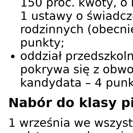
150 proc. kwoty, o 
1 ustawy o świadc
rodzinnych (obecnie 
punkty;
oddział przedszkol
pokrywa się z obw
kandydata – 4 punk
Nabór do klasy p
1 września we wszys