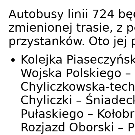
Autobusy linii 724 b
zmienionej trasie, z
przystanków. Oto jej 
Kolejka Piaseczyńs
Wojska Polskiego – 
Chyliczkowska-tec
Chyliczki – Śniade
Pułaskiego – Kołob
Rozjazd Oborski – 