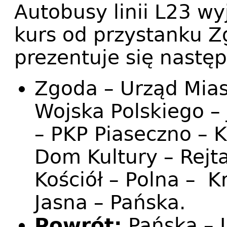
Autobusy linii L23 w
kurs od przystanku Z
prezentuje się następ
Zgoda – Urząd Miast
Wojska Polskiego –
– PKP Piaseczno – K
Dom Kultury – Rejt
Kościół – Polna – K
Jasna – Pańska.
Powrót:
Pańska – J