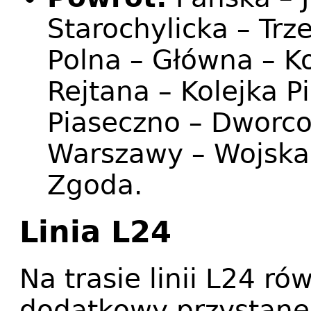
Starochylicka – Trz
Polna – Główna – K
Rejtana – Kolejka P
Piaseczno – Dworc
Warszawy – Wojska 
Zgoda.
Linia L24
Na trasie linii L24 ró
dodatkowy przystane