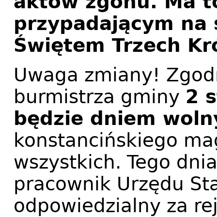
aktów zgonu. Ma t
przypadającym na s
Świętem Trzech Kró
Uwaga zmiany! Zgodn
burmistrza gminy
2 
będzie dniem wol
konstancińskiego magi
wszystkich. Tego dnia
pracownik Urzędu St
odpowiedzialny za rej