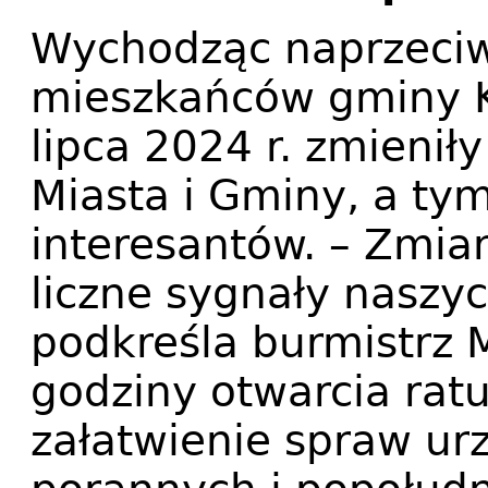
Wychodząc naprzeci
mieszkańców gminy K
lipca 2024 r. zmienił
Miasta i Gminy, a ty
interesantów. – Zmia
liczne sygnały naszy
podkreśla burmistrz 
godziny otwarcia rat
załatwienie spraw u