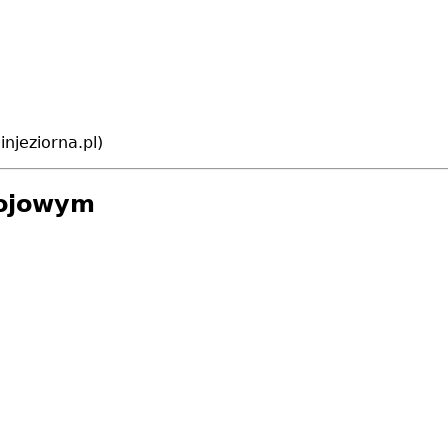
njeziorna.pl)
rojowym