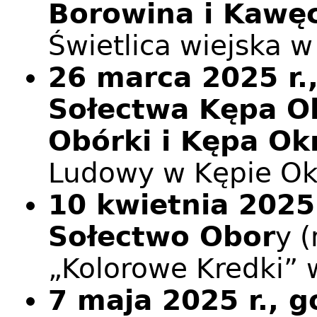
Borowina i Kawę
Świetlica wiejska 
26 marca 2025 r.,
Sołectwa Kępa O
Obórki i Kępa O
Ludowy w Kępie Okr
10 kwietnia 2025 
Sołectwo Obor
y (
„Kolorowe Kredki” 
7 maja 2025 r., g