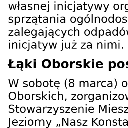
własnej inicjatywy o
sprzątania ogólnodos
zalegających odpadów
inicjatyw już za nimi.
Łąki Oborskie po
W sobotę (8 marca) o
Oborskich, zorganizo
Stowarzyszenie Mies
Jeziorny „Nasz Konst