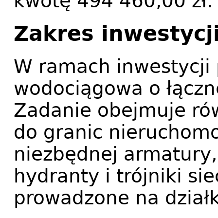
kwotę 494 460,00 zł
Zakres inwestycj
W ramach inwestycji 
wodociągowa o łączne
Zadanie obejmuje ró
do granic nieruchomo
niezbędnej armatury, 
hydranty i trójniki s
prowadzone na działk