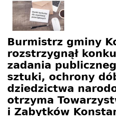
Burmistrz gminy Ko
rozstrzygnął konkur
zadania publiczneg
sztuki, ochrony dób
dziedzictwa narod
otrzyma Towarzyst
i Zabytków Konstan