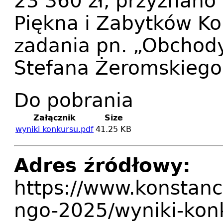
23 360 zł, przyznano
Piękna i Zabytków Ko
zadania pn. „Obchod
Stefana Żeromskiego
Do pobrania
Załącznik
Size
wyniki konkursu.pdf
41.25 KB
Adres źródłowy:
https://www.konstanci
ngo-2025/wyniki-konk