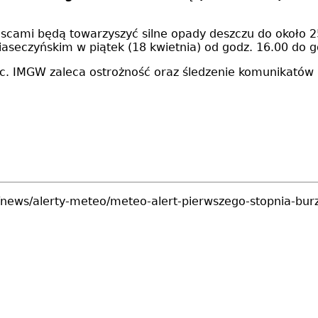
jscami będą towarzyszyć silne opady deszczu do około 
iaseczyńskim w piątek (18 kwietnia) od godz. 16.00 do g
c. IMGW zaleca ostrożność oraz śledzenie komunikatów 
l/news/alerty-meteo/meteo-alert-pierwszego-stopnia-bur