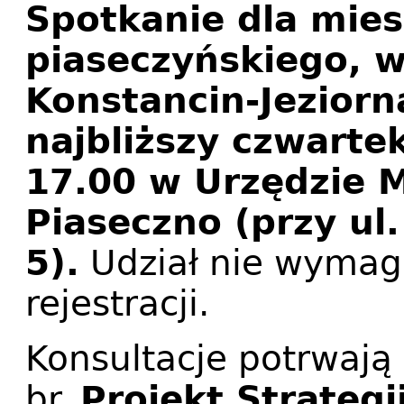
Spotkanie dla mie
piaseczyńskiego, 
Konstancin-Jeziorn
najbliższy czwarte
17.00 w Urzędzie M
Piaseczno (przy ul
5).
Udział nie wymag
rejestracji.
Konsultacje potrwają
br.
Projekt Strateg