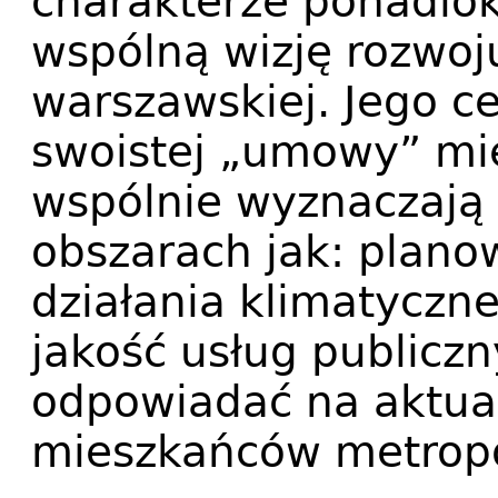
charakterze ponadlok
wspólną wizję rozwoju
warszawskiej. Jego c
swoistej „umowy” mi
wspólnie wyznaczają 
obszarach jak: plano
działania klimatyczne
jakość usług publicz
odpowiadać na aktual
mieszkańców metropol