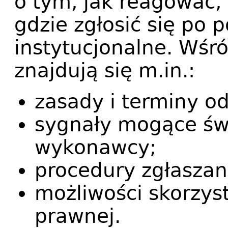
o tym, jak reagować,
gdzie zgłosić się po
instytucjonalne. Wś
znajdują się m.in.:
zasady i terminy o
sygnały mogące świ
wykonawcy;
procedury zgłaszan
możliwości skorzys
prawnej.