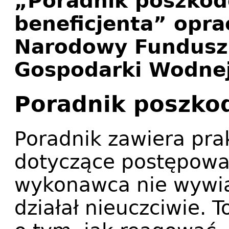
„Poradnik poszko
beneficjenta” opr
Narodowy Fundusz 
Gospodarki Wodnej
Poradnik poszk
Poradnik zawiera pr
dotyczące postępowan
wykonawca nie wywią
działał nieuczciwie. T