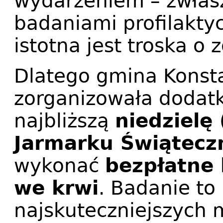
wydarzeniem – zwłas
badaniami profilakty
istotna jest troska o
Dlatego gmina Konsta
zorganizowała dodatk
najbliższą
niedzielę
Jarmarku Świątecz
wykonać
bezpłatne
we krwi
. Badanie to
najskuteczniejszych