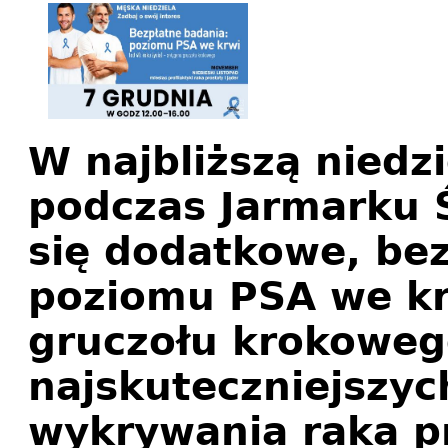
W najbliższą niedzi
podczas Jarmarku 
się dodatkowe, be
poziomu PSA we kr
gruczołu krokowego
najskuteczniejszy
wykrywania raka p