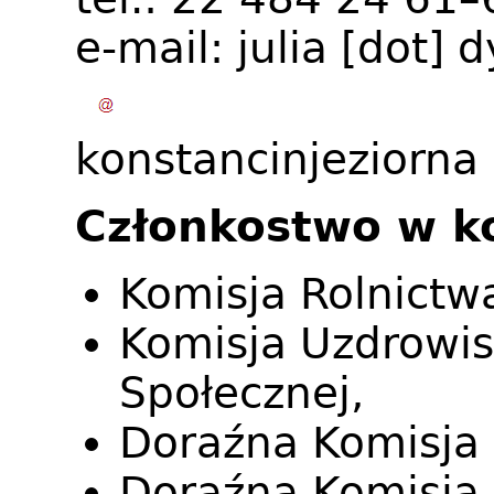
e-mail:
julia
[dot]
d
konstancinjeziorna
Członkostwo w k
Komisja Rolnictw
Komisja Uzdrowis
Społecznej,
Doraźna Komisja d
Doraźna Komisja 