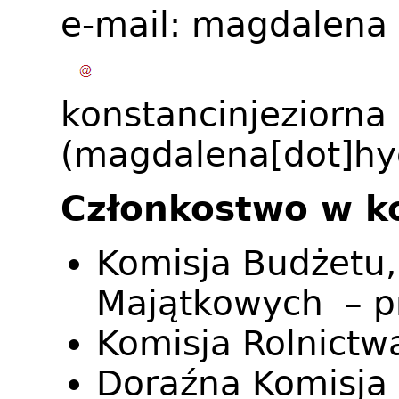
e-mail:
magdalena
konstancinjeziorna
(magdalena[dot]hyc
Członkostwo w k
Komisja Budżetu, 
Majątkowych – p
Komisja Rolnictw
Doraźna Komisja d