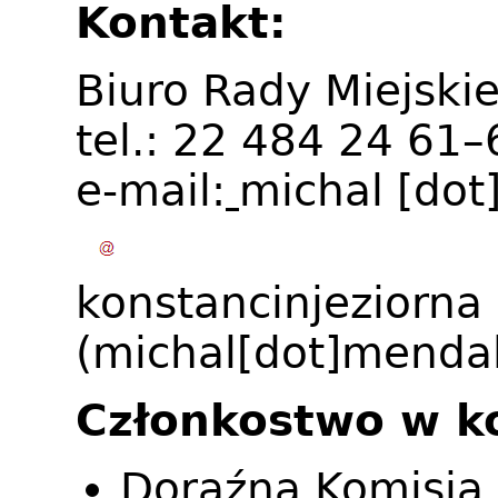
Kontakt:
Biuro Rady Miejskie
tel.: 22 484 24 61
e-mail:
michal
[dot
konstancinjeziorna
(michal[dot]mendal
Członkostwo w k
Doraźna Komisja d