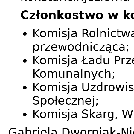
Członkostwo w k
Komisja Rolnictw
przewodnicząca;
Komisja Ładu Prz
Komunalnych;
Komisja Uzdrowis
Społecznej;
Komisja Skarg, Wn
Gabriela Dworniak-N