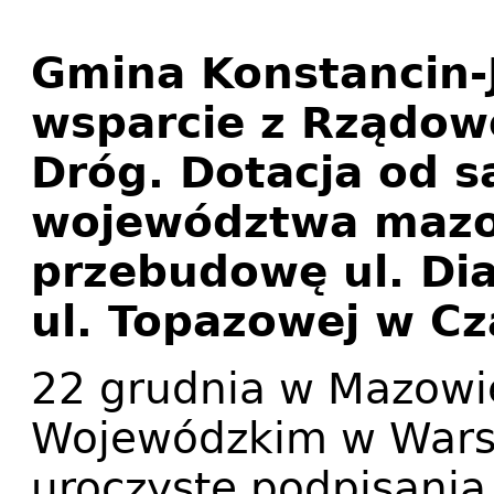
Gmina Konstancin-
wsparcie z Rządo
Dróg. Dotacja od 
województwa mazo
przebudowę ul. Di
ul. Topazowej w C
22 grudnia w Mazowi
Wojewódzkim w Warsz
uroczyste podpisani