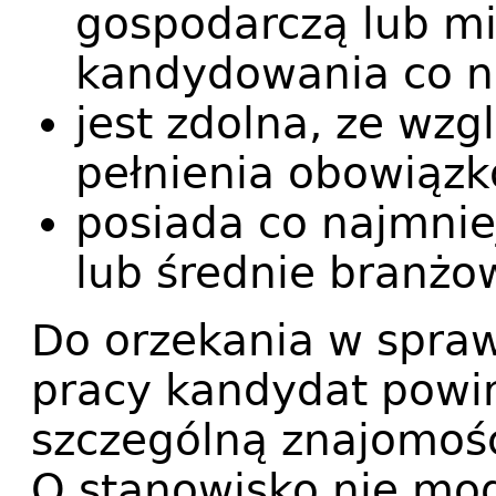
gospodarczą lub m
kandydowania co na
jest zdolna, ze wzg
pełnienia obowiązk
posiada co najmnie
lub średnie branżo
Do orzekania w spra
pracy kandydat powi
szczególną znajomoś
O stanowisko nie mog