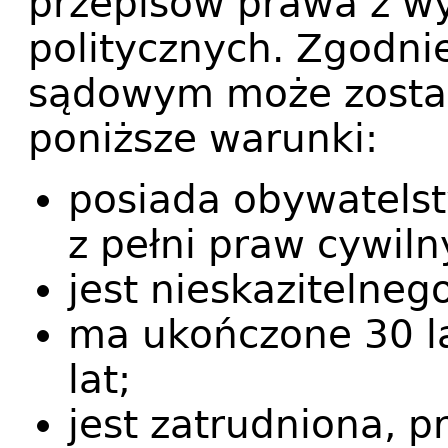
przepisów prawa z wy
politycznych. Zgodn
sądowym może zostać
poniższe warunki:
posiada obywatelst
z pełni praw cywiln
jest nieskazitelneg
ma ukończone 30 la
lat;
jest zatrudniona, p