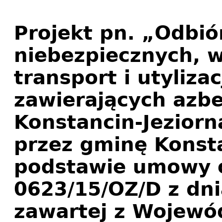
Projekt pn. „Odbi
niebezpiecznych, 
transport i utyliz
zawierających azb
Konstancin-Jeziorn
przez gminę Konsta
podstawie umowy o 
0623/15/OZ/D z dni
zawartej z Wojew