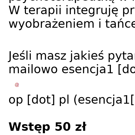
W terapii integruję 
wyobrażeniem i tańc
Jeśli masz jakieś pyt
mailowo
esencja1
[d
op
[dot]
pl
(esencja1[
Wstęp 50 zł