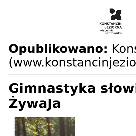
Opublikowano:
Kons
(www.konstancinjezio
Gimnastyka słowi
ŻywaJa