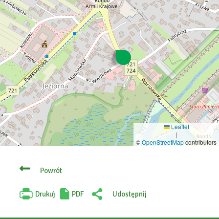
Leaflet
|
©
OpenStreetMap
contributors
Powrót
Drukuj
PDF
Udostępnij
Will
:
open
Facebook
in