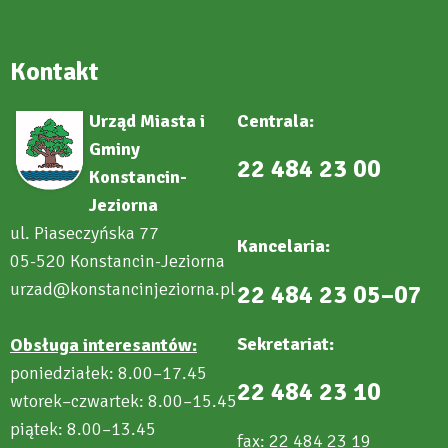
new
tab
Kontakt
Urząd Miasta i
Centrala:
Gminy
22 484 23 00
Konstancin-
Jeziorna
ul. Piaseczyńska 77
Kancelaria:
05-520 Konstancin-Jeziorna
urzad@konstancinjeziorna.pl
22 484 23 05–07
Sekretariat:
Obsługa interesantów:
poniedziałek: 8.00–17.45
22 484 23 10
wtorek–czwartek: 8.00–15.45
piątek: 8.00–13.45
fax: 22 484 23 19