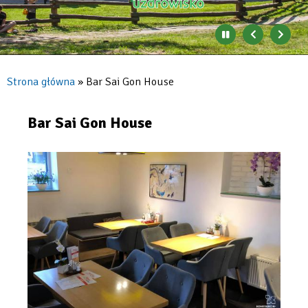
Zatrzymaj
Poprzedni
Nast
automatyczne
banner
baner
zmienianie
się
Strona główna
Bar Sai Gon House
banerów
Ścieżka
nawigacyjna
Bar Sai Gon House