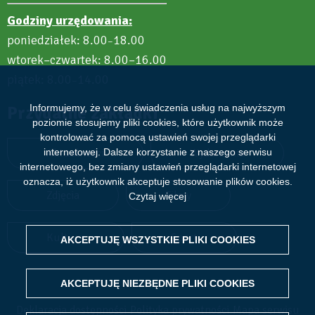
Godziny urzędowania:
poniedziałek: 8.00
18.00
–
wtorek–czwartek: 8.00–16.00
piątek: 8.00
14.00
–
Informujemy, że w celu świadczenia usług na najwyższym
Przydatne zakładki
poziomie stosujemy pliki cookies, które użytkownik może
kontrolować za pomocą ustawień swojej przeglądarki
internetowej. Dalsze korzystanie z naszego serwisu
Aktualności
Wydarzenia
internetowego, bez zmiany ustawień przeglądarki internetowej
oznacza, iż użytkownik akceptuje stosowanie plików cookies.
Zdjęcia
Filmy
Czytaj więcej
Kultura
Sport
AKCEPTUJĘ WSZYSTKIE PLIKI
WITHDRAW CONSENT
COOKIES
AKCEPTUJĘ NIEZBĘDNE PLIKI
COOKIES
Deklaracja dostępności
Polityka prywatności
Mapa serwisu