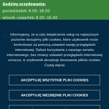
Godziny urzędowania:
poniedziałek: 8.00
18.00
–
wtorek–czwartek: 8.00–16.00
piątek: 8.00
14.00
–
Przydatne zakładki
Informujemy, że w celu świadczenia usług na najwyższym
poziomie stosujemy pliki cookies, które użytkownik może
kontrolować za pomocą ustawień swojej przeglądarki
Aktualności
Wydarzenia
internetowej. Dalsze korzystanie z naszego serwisu
internetowego, bez zmiany ustawień przeglądarki internetowej
oznacza, iż użytkownik akceptuje stosowanie plików cookies.
Zdjęcia
Filmy
Czytaj więcej
Kultura
Sport
AKCEPTUJĘ WSZYSTKIE PLIKI
WITHDRAW CONSENT
COOKIES
AKCEPTUJĘ NIEZBĘDNE PLIKI
COOKIES
Deklaracja dostępności
Polityka prywatności
Mapa serwisu