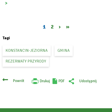
Bieżąca
1
Page
2
Następna
›
Ostatnia
»
Stronicowanie
strona
strona
strona
Tagi
KONSTANCIN-JEZIORNA
GMINA
REZERWATY PRZYRODY
Powrót
Drukuj
PDF
Udostępnij
Will
:
open
Facebook
in
new
tab