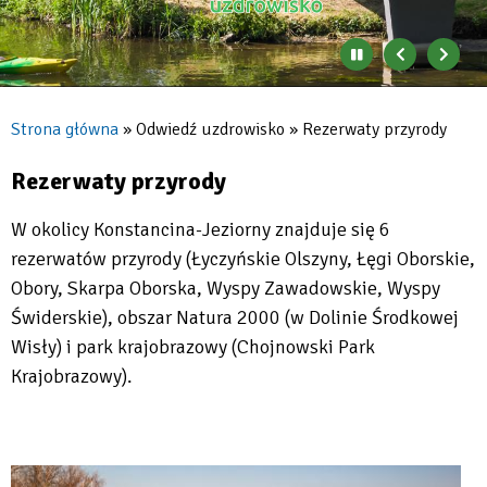
Zatrzymaj
Poprzedni
Nast
automatyczne
banner
baner
zmienianie
się
Strona główna
Odwiedź uzdrowisko
Rezerwaty przyrody
banerów
Ścieżka
nawigacyjna
Rezerwaty przyrody
W okolicy Konstancina-Jeziorny znajduje się 6
rezerwatów przyrody (Łyczyńskie Olszyny, Łęgi Oborskie,
Obory, Skarpa Oborska, Wyspy Zawadowskie, Wyspy
Świderskie), obszar Natura 2000 (w Dolinie Środkowej
Wisły) i park krajobrazowy (Chojnowski Park
Krajobrazowy).