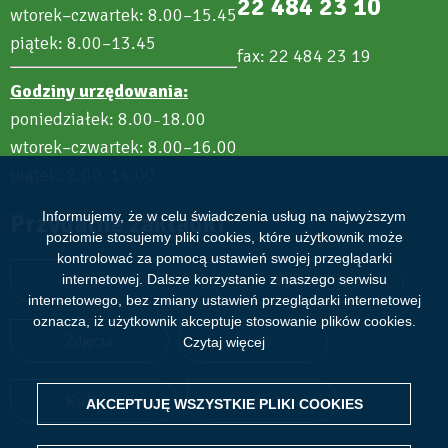
22 484 23 10
wtorek–czwartek: 8.00–15.45
piątek: 8.00–13.45
fax: 22 484 23 19
Godziny urzędowania:
poniedziałek: 8.00
18.00
–
wtorek–czwartek: 8.00–16.00
piątek: 8.00
14.00
–
Przydatne zakładki
Informujemy, że w celu świadczenia usług na najwyższym
poziomie stosujemy pliki cookies, które użytkownik może
kontrolować za pomocą ustawień swojej przeglądarki
Aktualności
Wydarzenia
internetowej. Dalsze korzystanie z naszego serwisu
internetowego, bez zmiany ustawień przeglądarki internetowej
oznacza, iż użytkownik akceptuje stosowanie plików cookies.
Zdjęcia
Filmy
Czytaj więcej
Kultura
Sport
AKCEPTUJĘ WSZYSTKIE PLIKI
WITHDRAW CONSENT
COOKIES