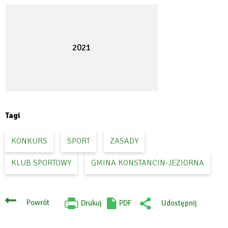
2021
Tagi
KONKURS
SPORT
ZASADY
KLUB SPORTOWY
GMINA KONSTANCIN-JEZIORNA
Powrót
Drukuj
PDF
Udostępnij
Will
:
open
Facebook
in