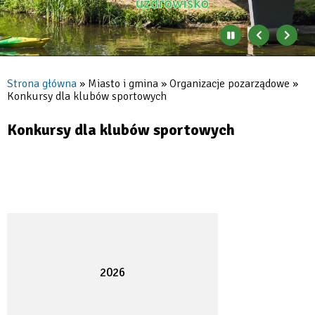
Zatrzymaj
Poprzedni
Nast
automatyczne
banner
baner
zmienianie
się
Strona główna
Miasto i gmina
Organizacje pozarządowe
banerów
Konkursy dla klubów sportowych
Ścieżka
nawigacyjna
Konkursy dla klubów sportowych
2026