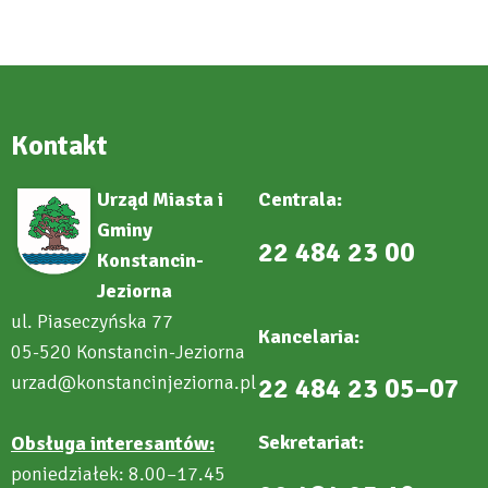
new
tab
Kontakt
Urząd Miasta i
Centrala:
Gminy
22 484 23 00
Konstancin-
Jeziorna
ul. Piaseczyńska 77
Kancelaria:
05-520 Konstancin-Jeziorna
urzad@konstancinjeziorna.pl
22 484 23 05–07
Sekretariat:
Obsługa interesantów:
poniedziałek: 8.00–17.45