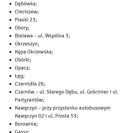
Dębówka;
Cieciszew;
Piaski 23;
Obory;
Bielawa – ul. Wspólna 3;
Okrzeszyn;
Kępa Okrzewska;
Obórki;
Opacz;
Łęg;
Czernidła 26;
Czarnów – ul. Starego Dębu, ul. Gościniec i ul.
Partyzantów;
Kawęczyn – przy przystanku autobusowym
Kawęczyn 02 i ul. Prosta 53;
Borowina;
Gassy;