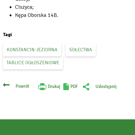
Ciszyca;
Kępa Oborska 14B.
Tagi
KONSTANCIN-JEZIORNA
SOŁECTWA
TABLICE OGŁOSZENIOWE
Powrót
Drukuj
PDF
Udostępnij
Will
:
open
Facebook
in
new
tab