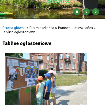
Zatrzymaj
Poprzedni
Nast
automatyczne
banner
baner
zmienianie
się
Strona główna
Dla mieszkańca
Pomocnik mieszkańca
banerów
Tablice ogłoszeniowe
Ścieżka
nawigacyjna
Tablice ogłoszeniowe