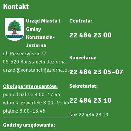
Kontakt
Urząd Miasta i
Centrala:
Gminy
22 484 23 00
Konstancin-
Jeziorna
ul. Piaseczyńska 77
Kancelaria:
05-520 Konstancin-Jeziorna
urzad@konstancinjeziorna.pl
22 484 23 05–07
Sekretariat:
Obsługa interesantów:
poniedziałek: 8.00–17.45
22 484 23 10
wtorek–czwartek: 8.00–15.45
piątek: 8.00–13.45
fax: 22 484 23 19
Godziny urzędowania: