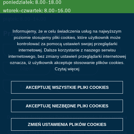
poniedziałek: 8.00
18.00
–
wtorek–czwartek: 8.00–16.00
piątek: 8.00
14.00
–
Informujemy, że w celu świadczenia usług na najwyższym
Przydatne zakładki
poziomie stosujemy pliki cookies, które użytkownik może
kontrolować za pomocą ustawień swojej przeglądarki
Aktualności
Wydarzenia
internetowej. Dalsze korzystanie z naszego serwisu
internetowego, bez zmiany ustawień przeglądarki internetowej
oznacza, iż użytkownik akceptuje stosowanie plików cookies.
Zdjęcia
Filmy
Czytaj więcej
Kultura
Sport
AKCEPTUJĘ WSZYSTKIE PLIKI
WITHDRAW CONSENT
COOKIES
AKCEPTUJĘ NIEZBĘDNE PLIKI
COOKIES
Deklaracja dostępności
Polityka prywatności
Mapa serwisu
ZMIEŃ USTAWIENIA PLIKÓW
COOKIES
Copyright 2024 Urząd Miasta i Gminy Konstancin-Jeziorna