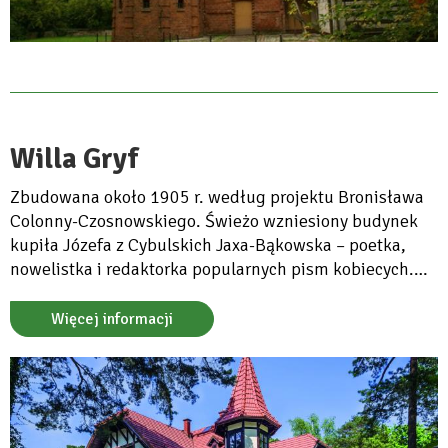
Willa Gryf
Zbudowana około 1905 r. według projektu Bronisława
Colonny-Czosnowskiego. Świeżo wzniesiony budynek
kupiła Józefa z Cybulskich Jaxa-Bąkowska – poetka,
nowelistka i redaktorka popularnych pism kobiecych.
Obecnie w willi Gryf znajdują się między innymi filie:
Konstancińskiego Domu Kultury, Biblioteki Publicznej
Więcej informacji
oraz świetlica środowiskowa.