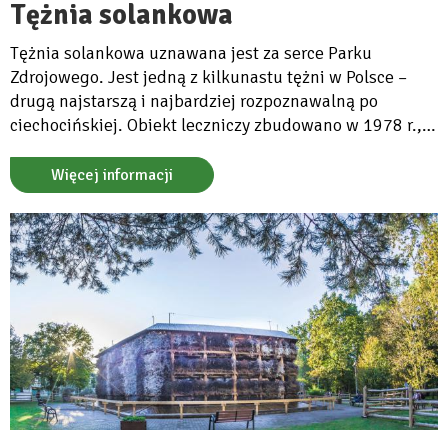
Tężnia solankowa
Tężnia solankowa uznawana jest za serce Parku
Zdrojowego. Jest jedną z kilkunastu tężni w Polsce –
drugą najstarszą i najbardziej rozpoznawalną po
ciechocińskiej. Obiekt leczniczy zbudowano w 1978 r.,
zasilany jest solanką z położonego nieopodal odwiertu.
Powietrze wokół tężni tworzy swoisty mikroklimat
Więcej informacji
zbliżony do klimatu nad morzem.