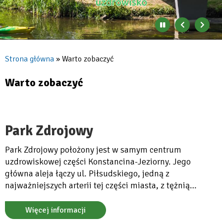
Zatrzymaj
Poprzedni
Nast
automatyczne
banner
baner
zmienianie
się
Strona główna
Warto zobaczyć
banerów
Ścieżka
nawigacyjna
Warto zobaczyć
Park Zdrojowy
Park Zdrojowy położony jest w samym centrum
uzdrowiskowej części Konstancina-Jeziorny. Jego
główna aleja łączy ul. Piłsudskiego, jedną z
najważniejszych arterii tej części miasta, z tężnią
solankową.
Więcej informacji