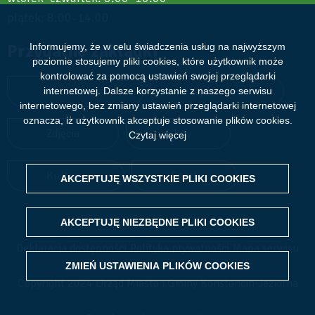
piątek: 8.00
14.00
–
Przydatne zakładki
Informujemy, że w celu świadczenia usług na najwyższym
poziomie stosujemy pliki cookies, które użytkownik może
kontrolować za pomocą ustawień swojej przeglądarki
Aktualności
Wydarzenia
internetowej. Dalsze korzystanie z naszego serwisu
internetowego, bez zmiany ustawień przeglądarki internetowej
oznacza, iż użytkownik akceptuje stosowanie plików cookies.
Zdjęcia
Filmy
Czytaj więcej
Kultura
Sport
AKCEPTUJĘ WSZYSTKIE PLIKI
WITHDRAW CONSENT
COOKIES
AKCEPTUJĘ NIEZBĘDNE PLIKI
COOKIES
Deklaracja dostępności
Polityka prywatności
Mapa serwisu
ZMIEŃ USTAWIENIA PLIKÓW
COOKIES
Copyright 2024 Urząd Miasta i Gminy Konstancin-Jeziorna