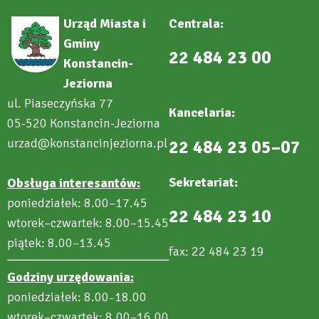
Urząd Miasta i
Centrala:
Gminy
22 484 23 00
Konstancin-
Jeziorna
ul. Piaseczyńska 77
Kancelaria:
05-520 Konstancin-Jeziorna
urzad@konstancinjeziorna.pl
22 484 23 05–07
Sekretariat:
Obsługa interesantów:
poniedziałek: 8.00–17.45
22 484 23 10
wtorek–czwartek: 8.00–15.45
piątek: 8.00–13.45
fax: 22 484 23 19
Godziny urzędowania:
poniedziałek: 8.00
18.00
–
wtorek–czwartek: 8.00–16.00