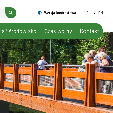
ZMIEŃ
ZMIEŃ
Switch
Wersja kontrastowa
PL
EN
to
JĘZYK
JĘZYK
NA:
NA:
POLISH
ENGLIS
ia i środowisko
Czas wolny
Kontakt