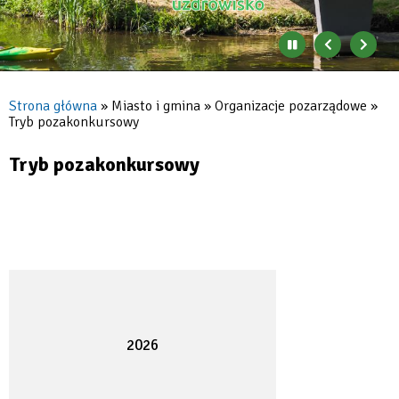
Zatrzymaj
Poprzedni
Nast
automatyczne
banner
baner
zmienianie
się
Strona główna
Miasto i gmina
Organizacje pozarządowe
banerów
Tryb pozakonkursowy
Ścieżka
nawigacyjna
Tryb pozakonkursowy
2026