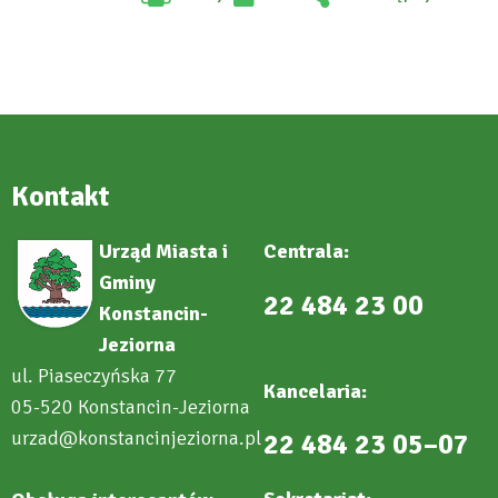
Will
:
open
Facebook
in
new
tab
Kontakt
Urząd Miasta i
Centrala:
Gminy
22 484 23 00
Konstancin-
Jeziorna
ul. Piaseczyńska 77
Kancelaria:
05-520 Konstancin-Jeziorna
urzad@konstancinjeziorna.pl
22 484 23 05–07