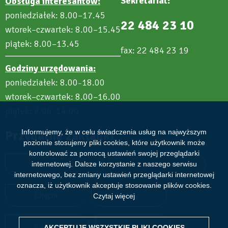
Sekretariat:
Obsługa interesantów:
poniedziałek: 8.00–17.45
22 484 23 10
wtorek–czwartek: 8.00–15.45
piątek: 8.00–13.45
fax: 22 484 23 19
Godziny urzędowania:
poniedziałek: 8.00
18.00
–
wtorek–czwartek: 8.00–16.00
piątek: 8.00
14.00
–
Przydatne zakładki
Informujemy, że w celu świadczenia usług na najwyższym
poziomie stosujemy pliki cookies, które użytkownik może
kontrolować za pomocą ustawień swojej przeglądarki
Aktualności
Wydarzenia
internetowej. Dalsze korzystanie z naszego serwisu
internetowego, bez zmiany ustawień przeglądarki internetowej
oznacza, iż użytkownik akceptuje stosowanie plików cookies.
Zdjęcia
Filmy
Czytaj więcej
Kultura
Sport
AKCEPTUJĘ WSZYSTKIE PLIKI
WITHDRAW CONSENT
COOKIES