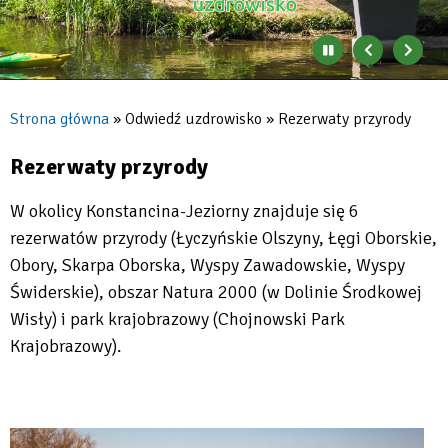
Zatrzymaj
Poprzedni
Nast
automatyczne
banner
baner
zmienianie
się
Strona główna
Odwiedź uzdrowisko
Rezerwaty przyrody
banerów
Ścieżka
nawigacyjna
Rezerwaty przyrody
W okolicy Konstancina-Jeziorny znajduje się 6
rezerwatów przyrody (Łyczyńskie Olszyny, Łęgi Oborskie,
Obory, Skarpa Oborska, Wyspy Zawadowskie, Wyspy
Świderskie), obszar Natura 2000 (w Dolinie Środkowej
Wisły) i park krajobrazowy (Chojnowski Park
Krajobrazowy).