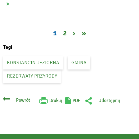
Bieżąca
1
Page
2
Następna
›
Ostatnia
»
Stronicowanie
strona
strona
strona
Tagi
KONSTANCIN-JEZIORNA
GMINA
REZERWATY PRZYRODY
Powrót
Drukuj
PDF
Udostępnij
Will
:
open
Facebook
in
new
tab