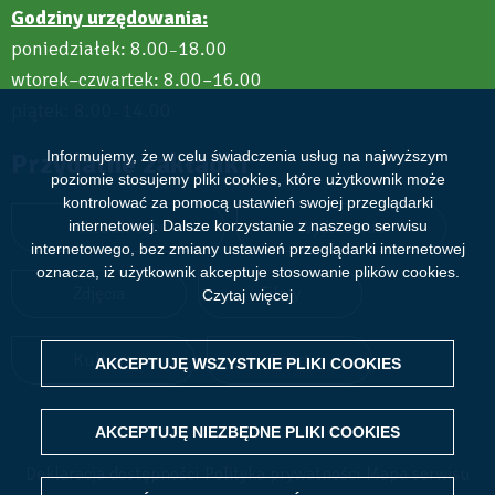
Godziny urzędowania:
poniedziałek: 8.00
18.00
–
wtorek–czwartek: 8.00–16.00
piątek: 8.00
14.00
–
Przydatne zakładki
Informujemy, że w celu świadczenia usług na najwyższym
poziomie stosujemy pliki cookies, które użytkownik może
kontrolować za pomocą ustawień swojej przeglądarki
Aktualności
Wydarzenia
internetowej. Dalsze korzystanie z naszego serwisu
internetowego, bez zmiany ustawień przeglądarki internetowej
oznacza, iż użytkownik akceptuje stosowanie plików cookies.
Zdjęcia
Filmy
Czytaj więcej
Kultura
Sport
AKCEPTUJĘ WSZYSTKIE PLIKI
WITHDRAW CONSENT
COOKIES
AKCEPTUJĘ NIEZBĘDNE PLIKI
COOKIES
Deklaracja dostępności
Polityka prywatności
Mapa serwisu