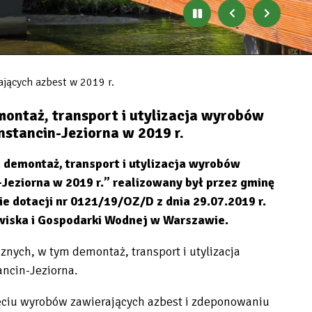
Zatrzymaj
Poprzedni
Następny
automatyczne
banner
baner
zmienianie
się
banerów
jących azbest w 2019 r.
ontaż, transport i utylizacja wyrobów
stancin-Jeziorna w 2019 r.
 demontaż, transport i utylizacja wyrobów
Jeziorna w 2019 r.” realizowany był przez gminę
e dotacji nr 0121/19/OZ/D z dnia 29.07.2019 r.
iska i Gospodarki Wodnej w Warszawie.
nych, w tym demontaż, transport i utylizacja
ncin-Jeziorna.
ięciu wyrobów zawierających azbest i zdeponowaniu