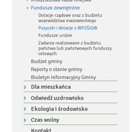
Rozwiń
menu
Fundusze zewnętrzne
Zwiń
menu
Dotacje rządowe oraz z budżetu
województwa mazowieckiego
Pożyczki i dotacje z WFOŚiGW
Fundusze unijne
Zadania realizowane z budżetu
państwa lub państwowych funduszy
celowych
Budżet gminy
Raporty o stanie gminy
Biuletyn Informacyjny Gminy
Dla mieszkańca
Rozwiń
Odwiedź uzdrowisko
menu
Rozwiń
Ekologia i środowisko
menu
Rozwiń
Czas wolny
menu
Rozwiń
Kontakt
menu