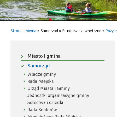
na
obszarze
gminy
Strona główna
Samorząd
Fundusze zewnętrzne
Pożycz
Konstancin-
Ścieżka
Jeziorna
nawigacyjna
Menu
w
-
Miasto i gmina
Rozwiń
2019
lewa
Samorząd
menu
kolumna
Zwiń
r.
Władze gminy
Rozwiń
menu
|
menu
Rada Miejska
Rozwiń
menu
Urząd Miasta i Gminy
Konstancin-
Rozwiń
menu
Jednostki organizacyjne gminy
Jeziorna
Sołectwa i osiedla
Rada Seniorów
Rozwiń
menu
Młodzieżowa Rada Miejska