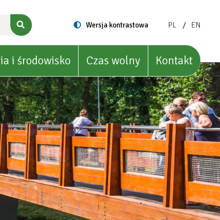
ZMIEŃ
ZMIEŃ
Switch
Wersja kontrastowa
PL
EN
to
JĘZYK
JĘZYK
NA:
NA:
POLISH
ENGLIS
ia i środowisko
Czas wolny
Kontakt