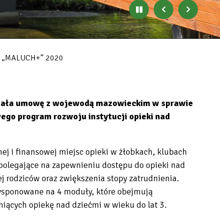
Zatrzymaj
Poprzedni
Następny
automatyczne
banner
baner
zmienianie
się
banerów
 „MALUCH+” 2020
pisała umowę z wojewodą mazowieckim w sprawie
ego program rozwoju instytucji opieki nad
ej i finansowej miejsc opieki w żłobkach, klubach
 polegające na zapewnieniu dostępu do opieki nad
j rodziców oraz zwiększenia stopy zatrudnienia.
ysponowane na 4 moduły, które obejmują
iących opiekę nad dziećmi w wieku do lat 3.