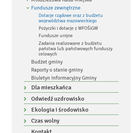
Rozwiń
menu
Fundusze zewnętrzne
Zwiń
menu
Dotacje rządowe oraz z budżetu
województwa mazowieckiego
Pożyczki i dotacje z WFOŚiGW
Fundusze unijne
Zadania realizowane z budżetu
państwa lub państwowych funduszy
celowych
Budżet gminy
Raporty o stanie gminy
Biuletyn Informacyjny Gminy
Dla mieszkańca
Rozwiń
Odwiedź uzdrowisko
menu
Rozwiń
Ekologia i środowisko
menu
Rozwiń
Czas wolny
menu
Rozwiń
Kontakt
menu