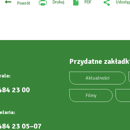
Drukuj
PDF
Udostęp
Powrót
Will
:
open
Facebo
in
new
tab
Przydatne zakładk
rala:
Aktualności
484 23 00
Filmy
elaria:
484 23 05–07