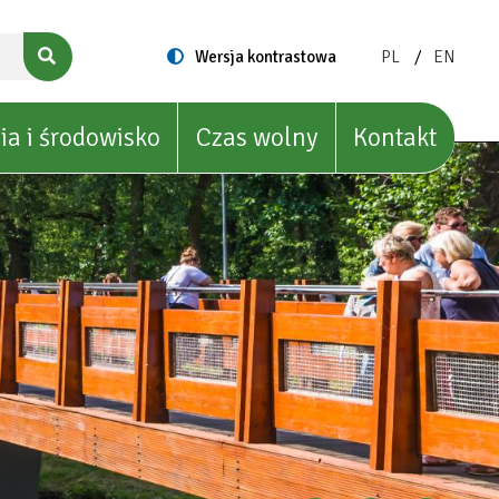
ZMIEŃ
ZMIEŃ
Switch
Wersja kontrastowa
PL
EN
to
JĘZYK
JĘZYK
NA:
NA:
POLISH
ENGLIS
ia i środowisko
Czas wolny
Kontakt