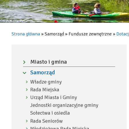
Strona główna
Samorząd
Fundusze zewnętrzne
Dotac
Ścieżka
nawigacyjna
Menu
-
Miasto i gmina
Rozwiń
lewa
Samorząd
menu
kolumna
Zwiń
Władze gminy
Rozwiń
menu
menu
Rada Miejska
Rozwiń
menu
Urząd Miasta i Gminy
Rozwiń
menu
Jednostki organizacyjne gminy
Sołectwa i osiedla
Rada Seniorów
Rozwiń
menu
Młodzieżowa Rada Miejska