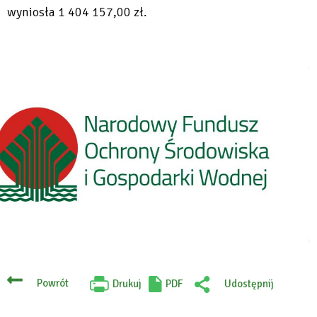
wyniosła 1 404 157,00 zł.
Powrót
Drukuj
PDF
Udostępnij
Will
:
open
Facebook
in