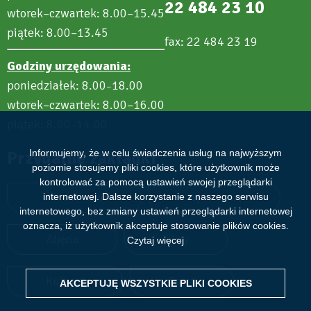
22 484 23 10
wtorek–czwartek: 8.00–15.45
piątek: 8.00–13.45
fax: 22 484 23 19
Godziny urzędowania:
poniedziałek: 8.00
18.00
–
wtorek–czwartek: 8.00–16.00
piątek: 8.00
14.00
–
Przydatne zakładki
Informujemy, że w celu świadczenia usług na najwyższym
poziomie stosujemy pliki cookies, które użytkownik może
kontrolować za pomocą ustawień swojej przeglądarki
Aktualności
Wydarzenia
internetowej. Dalsze korzystanie z naszego serwisu
internetowego, bez zmiany ustawień przeglądarki internetowej
oznacza, iż użytkownik akceptuje stosowanie plików cookies.
Zdjęcia
Filmy
Czytaj więcej
Kultura
Sport
AKCEPTUJĘ WSZYSTKIE PLIKI
WITHDRAW CONSENT
COOKIES