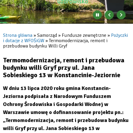
w
Konstancinie-
Zatrzymaj
Poprzedni
Nast
automatyczne
banner
baner
Jeziornie
zmienianie
się
Strona główna
Samorząd
Fundusze zewnętrzne
Pożyczki
|
banerów
i dotacje z WFOŚiGW
Termomodernizacja, remont i
Ścieżka
przebudowa budynku Willi Gryf
Konstancin-
nawigacyjna
Jeziorna
Termomodernizacja, remont i przebudowa
budynku willi Gryf przy ul. Jana
Sobieskiego 13 w Konstancinie-Jeziornie
W dniu 13 lipca 2020 roku gmina Konstancin-
Jeziorna podpisała z Narodowym Funduszem
Ochrony Środowiska i Gospodarki Wodnej w
Warszawie umowę o dofinansowanie projektu pn.:
„Termomodernizacja, remont i przebudowa budynku
willi Gryf przy ul. Jana Sobieskiego 13 w