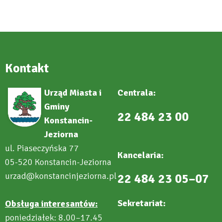
new
tab
Kontakt
Urząd Miasta i
Centrala:
Gminy
22 484 23 00
Konstancin-
Jeziorna
ul. Piaseczyńska 77
Kancelaria:
05-520 Konstancin-Jeziorna
urzad@konstancinjeziorna.pl
22 484 23 05–07
Sekretariat:
Obsługa interesantów:
poniedziałek: 8.00–17.45