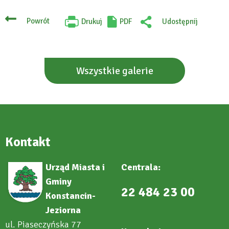
Powrót
Drukuj
PDF
Udostępnij
Will
:
open
Facebook
in
new
tab
Wszystkie galerie
Kontakt
Urząd Miasta i
Centrala:
Gminy
22 484 23 00
Konstancin-
Jeziorna
ul. Piaseczyńska 77