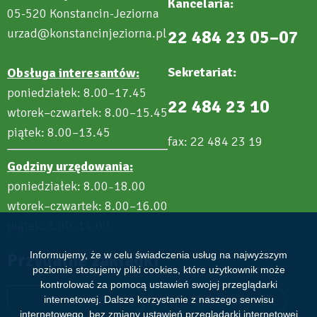
Kancelaria:
05-520 Konstancin-Jeziorna
urzad@konstancinjeziorna.pl
22 484 23 05–07
Sekretariat:
Obsługa interesantów:
poniedziałek: 8.00–17.45
22 484 23 10
wtorek–czwartek: 8.00–15.45
piątek: 8.00–13.45
fax: 22 484 23 19
Godziny urzędowania:
poniedziałek: 8.00
18.00
–
wtorek–czwartek: 8.00–16.00
piątek: 8.00
14.00
–
Przydatne zakładki
Informujemy, że w celu świadczenia usług na najwyższym
poziomie stosujemy pliki cookies, które użytkownik może
kontrolować za pomocą ustawień swojej przeglądarki
Aktualności
Wydarzenia
internetowej. Dalsze korzystanie z naszego serwisu
internetowego, bez zmiany ustawień przeglądarki internetowej