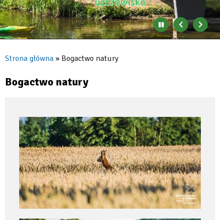
Zatrzymaj
Poprzedni
Nast
automatyczne
banner
baner
zmienianie
się
Strona główna
Bogactwo natury
banerów
Ścieżka
nawigacyjna
Bogactwo natury