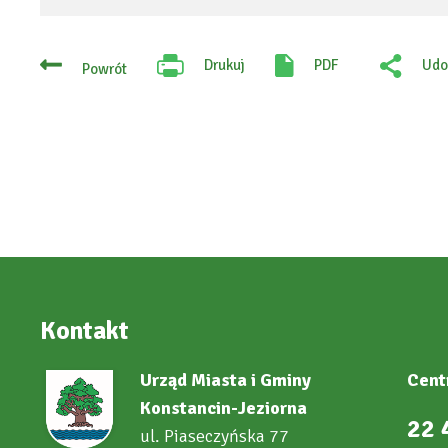
Drukuj
PDF
Udo
Powrót
Will
:
open
Fac
in
new
tab
Kontakt
Urząd Miasta i Gminy
Cent
Konstancin-Jeziorna
22 
ul. Piaseczyńska 77