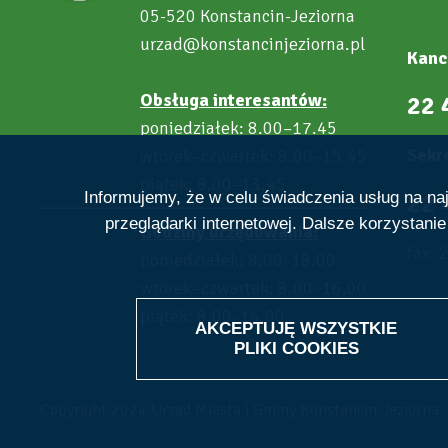
05-520 Konstancin-Jeziorna
urzad@konstancinjeziorna.pl
Kanc
Obsługa interesantów:
22 
poniedziałek: 8.00–17.45
Sekre
wtorek–czwartek: 8.00–15.45
piątek: 8.00–13.45
22 
Informujemy, że w celu świadczenia usług na n
przeglądarki internetowej. Dalsze korzystani
Godziny urzędowania:
fax: 
poniedziałek: 8.00
18.00
–
wtorek–czwartek: 8.00–16.00
piątek: 8.00
14.00
–
AKCEPTUJĘ WSZYSTKIE
PLIKI
COOKIES
Copyright 2024 Urząd Miasta i Gminy Konstancin-Jeziorna