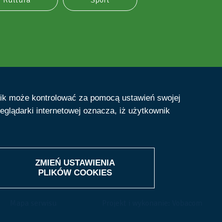
Kultura
Sport
nik może kontrolować za pomocą ustawień swojej
eglądarki internetowej oznacza, iż użytkownik
ZMIEŃ USTAWIENIA
PLIKÓW
COOKIES
Mapa serwisu
Projekt i wykonanie: Vobacom