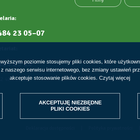
Filmy
elaria:
484 23 05–07
tariat:
484 23 10
ajwyższym poziomie stosujemy pliki cookies, które użytkow
e z naszego serwisu internetowego, bez zmiany ustawień prz
akceptuje stosowanie plików cookies.
Czytaj więcej
22 484 23 19
AKCEPTUJĘ NIEZBĘDNE
WITHDRAW
PLIKI
COOKIES
CONSENT
Deklaracja dostępności
Polityka prywatności