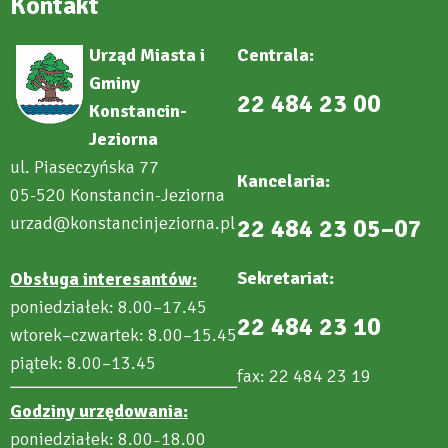
Kontakt
Urząd Miasta i
Centrala:
Gminy
22 484 23 00
Konstancin-
Jeziorna
ul. Piaseczyńska 77
Kancelaria:
05-520 Konstancin-Jeziorna
urzad@konstancinjeziorna.pl
22 484 23 05–07
Sekretariat:
Obsługa interesantów:
poniedziałek: 8.00–17.45
22 484 23 10
wtorek–czwartek: 8.00–15.45
piątek: 8.00–13.45
fax: 22 484 23 19
Godziny urzędowania:
poniedziałek: 8.00
18.00
–