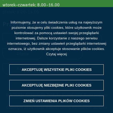
wtorek–czwartek: 8.00–16.00
piątek: 8.00
14.00
–
Przydatne zakładki
Informujemy, że w celu świadczenia usług na najwyższym
poziomie stosujemy pliki cookies, które użytkownik może
kontrolować za pomocą ustawień swojej przeglądarki
Aktualności
Wydarzenia
internetowej. Dalsze korzystanie z naszego serwisu
internetowego, bez zmiany ustawień przeglądarki internetowej
oznacza, iż użytkownik akceptuje stosowanie plików cookies.
Zdjęcia
Filmy
Czytaj więcej
Kultura
Sport
AKCEPTUJĘ WSZYSTKIE PLIKI
WITHDRAW CONSENT
COOKIES
AKCEPTUJĘ NIEZBĘDNE PLIKI
COOKIES
Deklaracja dostępności
Polityka prywatności
Mapa serwisu
ZMIEŃ USTAWIENIA PLIKÓW
COOKIES
Copyright 2024 Urząd Miasta i Gminy Konstancin-Jeziorna