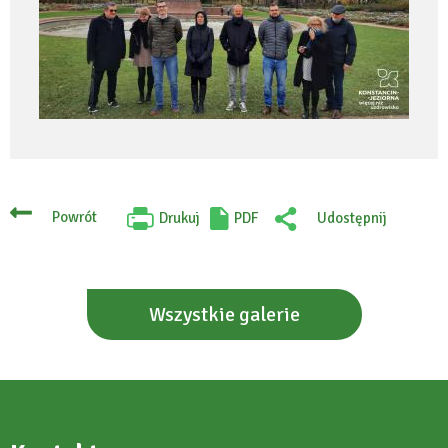
Powrót
Drukuj
PDF
Udostępnij
Will
:
open
Facebook
in
new
tab
Wszystkie galerie