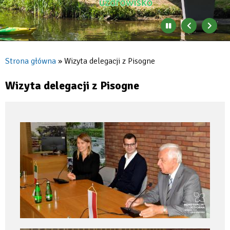
Zatrzymaj
Poprzedni
Nast
automatyczne
banner
baner
zmienianie
się
Strona główna
Wizyta delegacji z Pisogne
banerów
Ścieżka
nawigacyjna
Wizyta delegacji z Pisogne