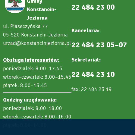
Gminy
22 484 23 00
Konstancin-
Jeziorna
ul. Piaseczyńska 77
Kancelaria:
05-520 Konstancin-Jeziorna
urzad@konstancinjeziorna.pl
22 484 23 05–07
Sekretariat:
Obsługa interesantów:
poniedziałek: 8.00–17.45
22 484 23 10
wtorek–czwartek: 8.00–15.45
piątek: 8.00–13.45
fax: 22 484 23 19
Godziny urzędowania:
poniedziałek: 8.00
18.00
–
wtorek–czwartek: 8.00–16.00
piątek: 8.00
14.00
–