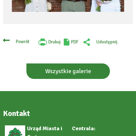
Powrót
Drukuj
PDF
Udostępnij
Will
:
open
Facebook
in
new
tab
Wszystkie galerie
Kontakt
Urząd Miasta i
Centrala: