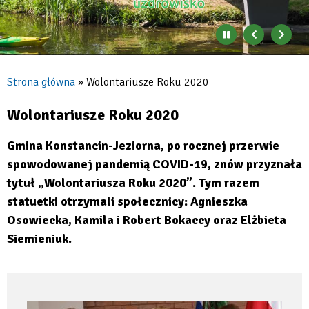
Zatrzymaj
Poprzedni
Nast
automatyczne
banner
baner
zmienianie
się
Strona główna
Wolontariusze Roku 2020
banerów
Ścieżka
nawigacyjna
Wolontariusze Roku 2020
Gmina Konstancin-Jeziorna, po rocznej przerwie
spowodowanej pandemią COVID-19, znów przyznała
tytuł „Wolontariusza Roku 2020”. Tym razem
statuetki otrzymali społecznicy: Agnieszka
Osowiecka, Kamila i Robert Bokaccy oraz Elżbieta
Siemieniuk.