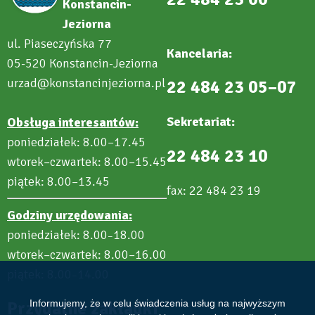
Konstancin-
Jeziorna
ul. Piaseczyńska 77
Kancelaria:
05-520 Konstancin-Jeziorna
urzad@konstancinjeziorna.pl
22 484 23 05–07
Sekretariat:
Obsługa interesantów:
poniedziałek: 8.00–17.45
22 484 23 10
wtorek–czwartek: 8.00–15.45
piątek: 8.00–13.45
fax: 22 484 23 19
Godziny urzędowania:
poniedziałek: 8.00
18.00
–
wtorek–czwartek: 8.00–16.00
piątek: 8.00
14.00
–
Przydatne zakładki
Informujemy, że w celu świadczenia usług na najwyższym