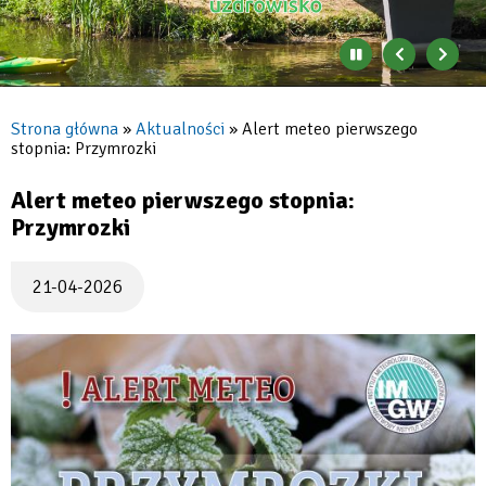
Zatrzymaj
Poprzedni
Nast
automatyczne
banner
baner
zmienianie
się
Strona główna
Aktualności
Alert meteo pierwszego
banerów
stopnia: Przymrozki
Ścieżka
nawigacyjna
Alert meteo pierwszego stopnia:
Przymrozki
21-04-2026