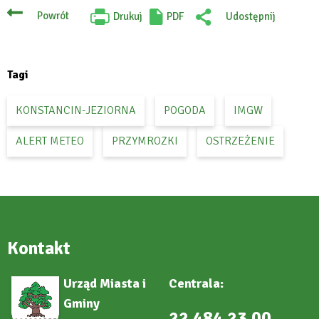
Powrót
Drukuj
PDF
Udostępnij
Will
:
open
Facebook
in
new
tab
Tagi
KONSTANCIN-JEZIORNA
POGODA
IMGW
ALERT METEO
PRZYMROZKI
OSTRZEŻENIE
Kontakt
Urząd Miasta i
Centrala:
Gminy
22 484 23 00