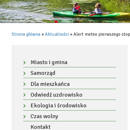
Strona główna
Aktualności
Alert meteo pierwszego stopn
Ścieżka
nawigacyjna
Menu
-
Miasto i gmina
Rozwiń
lewa
Samorząd
menu
kolumna
Rozwiń
Dla mieszkańca
menu
Rozwiń
Odwiedź uzdrowisko
menu
Rozwiń
Ekologia i środowisko
menu
Rozwiń
Czas wolny
menu
Rozwiń
Kontakt
menu