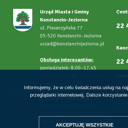
Urząd Miasta i Gminy
Cent
Konstancin-Jeziorna
22 
ul. Piaseczyńska 77
05-520 Konstancin-Jeziorna
urzad@konstancinjeziorna.pl
Kanc
Obsługa interesantów:
22 
poniedziałek: 8.00–17.45
Sekre
wtorek–czwartek: 8.00–15.45
piątek: 8.00–13.45
22 
Informujemy, że w celu świadczenia usług na n
przeglądarki internetowej. Dalsze korzystani
Godziny urzędowania:
fax: 
poniedziałek: 8.00
18.00
–
wtorek–czwartek: 8.00–16.00
piątek: 8.00
14.00
–
AKCEPTUJĘ WSZYSTKIE