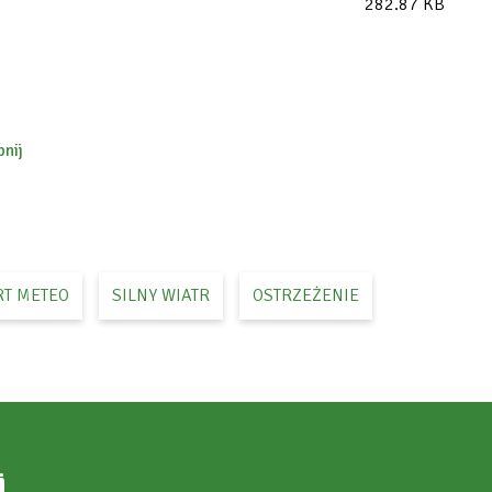
282.87 KB
nij
ok
RT METEO
SILNY WIATR
OSTRZEŻENIE
i