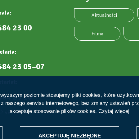
rala:
Aktualności
484 23 00
Filmy
elaria:
484 23 05–07
tariat:
484 23 10
ajwyższym poziomie stosujemy pliki cookies, które użytkow
e z naszego serwisu internetowego, bez zmiany ustawień prz
akceptuje stosowanie plików cookies.
Czytaj więcej
22 484 23 19
AKCEPTUJĘ NIEZBĘDNE
WITHDRAW