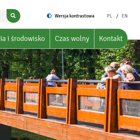
ZMIEŃ
ZMIEŃ
Switch
Wersja kontrastowa
PL
EN
to
JĘZYK
JĘZYK
NA:
NA:
POLISH
ENGLIS
ia i środowisko
Czas wolny
Kontakt