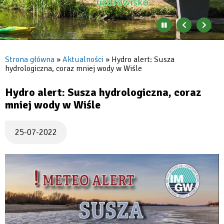
Zatrzymaj
Poprzedni
Nast
automatyczne
banner
baner
zmienianie
się
Strona główna
Aktualności
Hydro alert: Susza
banerów
hydrologiczna, coraz mniej wody w Wiśle
Ścieżka
nawigacyjna
Hydro alert: Susza hydrologiczna, coraz
mniej wody w Wiśle
25-07-2022