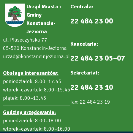
Urząd Miasta i
Centrala:
Gminy
22 484 23 00
Konstancin-
Jeziorna
ul. Piaseczyńska 77
Kancelaria:
05-520 Konstancin-Jeziorna
urzad@konstancinjeziorna.pl
22 484 23 05–07
Sekretariat:
Obsługa interesantów:
poniedziałek: 8.00–17.45
22 484 23 10
wtorek–czwartek: 8.00–15.45
piątek: 8.00–13.45
fax: 22 484 23 19
Godziny urzędowania:
poniedziałek: 8.00
18.00
–
wtorek–czwartek: 8.00–16.00