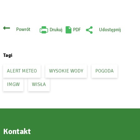
Powrót
Drukuj
PDF
Udostępnij
Will
:
open
Facebook
in
new
tab
Tagi
ALERT METEO
WYSOKIE WODY
POGODA
IMGW
WISŁA
Kontakt