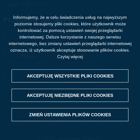
piątek: 8.00
14.00
–
Przydatne zakładki
Informujemy, że w celu świadczenia usług na najwyższym
poziomie stosujemy pliki cookies, które użytkownik może
kontrolować za pomocą ustawień swojej przeglądarki
Aktualności
Wydarzenia
internetowej. Dalsze korzystanie z naszego serwisu
internetowego, bez zmiany ustawień przeglądarki internetowej
oznacza, iż użytkownik akceptuje stosowanie plików cookies.
Zdjęcia
Filmy
Czytaj więcej
Kultura
Sport
AKCEPTUJĘ WSZYSTKIE PLIKI
WITHDRAW CONSENT
COOKIES
AKCEPTUJĘ NIEZBĘDNE PLIKI
COOKIES
Deklaracja dostępności
Polityka prywatności
Mapa serwisu
ZMIEŃ USTAWIENIA PLIKÓW
COOKIES
Copyright 2024 Urząd Miasta i Gminy Konstancin-Jeziorna
Projekt i wykonanie: Vobacom