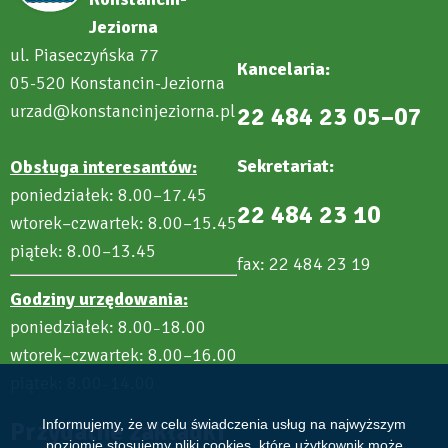
Jeziorna
ul. Piaseczyńska 77
Kancelaria:
05-520 Konstancin-Jeziorna
urzad@konstancinjeziorna.pl
22 484 23 05–07
Sekretariat:
Obsługa interesantów:
poniedziałek: 8.00–17.45
22 484 23 10
wtorek–czwartek: 8.00–15.45
piątek: 8.00–13.45
fax: 22 484 23 19
Godziny urzędowania:
poniedziałek: 8.00
18.00
–
wtorek–czwartek: 8.00–16.00
piątek: 8.00
14.00
–
Przydatne zakładki
Informujemy, że w celu świadczenia usług na najwyższym
poziomie stosujemy pliki cookies, które użytkownik może