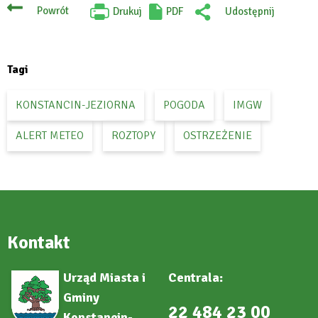
Powrót
Drukuj
PDF
Udostępnij
Will
:
open
Facebook
in
new
tab
Tagi
KONSTANCIN-JEZIORNA
POGODA
IMGW
ALERT METEO
ROZTOPY
OSTRZEŻENIE
Kontakt
Urząd Miasta i
Centrala:
Gminy
22 484 23 00
Konstancin-