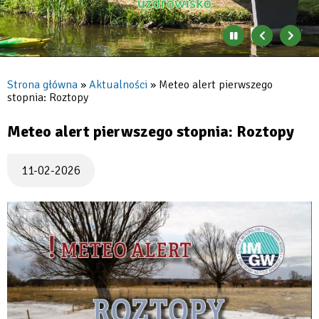
Zatrzymaj
Poprzedni
Nast
automatyczne
banner
baner
zmienianie
się
Strona główna
Aktualności
Meteo alert pierwszego
banerów
stopnia: Roztopy
Ścieżka
nawigacyjna
Meteo alert pierwszego stopnia: Roztopy
11-02-2026