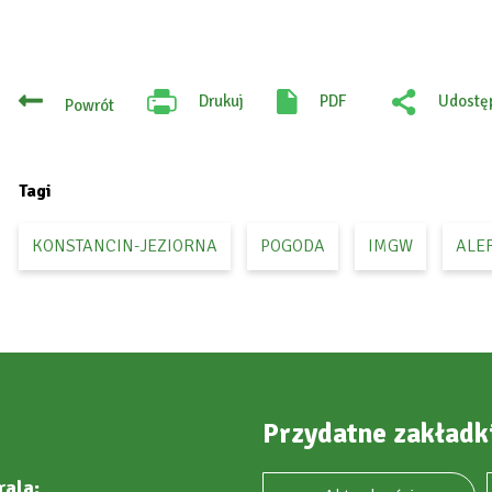
Drukuj
PDF
Udostęp
Powrót
Will
:
open
Facebo
in
new
tab
Tagi
KONSTANCIN-JEZIORNA
POGODA
IMGW
ALE
Przydatne zakładk
rala: