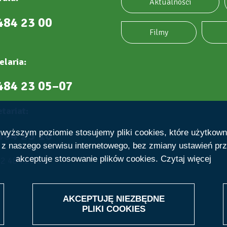
Aktualności
484 23 00
Filmy
elaria:
484 23 05–07
tariat:
484 23 10
ajwyższym poziomie stosujemy pliki cookies, które użytkow
e z naszego serwisu internetowego, bez zmiany ustawień prz
akceptuje stosowanie plików cookies.
Czytaj więcej
22 484 23 19
AKCEPTUJĘ NIEZBĘDNE
WITHDRAW
PLIKI
COOKIES
CONSENT