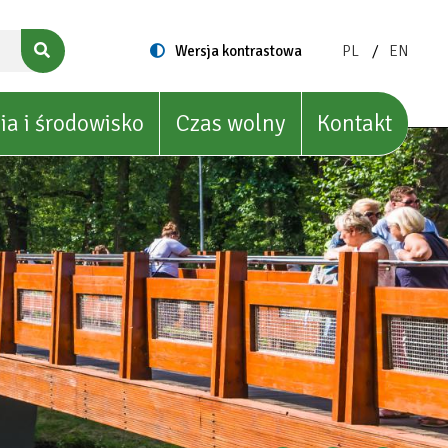
ZMIEŃ
ZMIEŃ
Switch
Wersja kontrastowa
PL
EN
to
JĘZYK
JĘZYK
NA:
NA:
POLISH
ENGLIS
ia i środowisko
Czas wolny
Kontakt