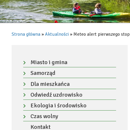
Strona główna
Aktualności
Meteo alert pierwszego stopn
Ścieżka
nawigacyjna
Menu
-
Miasto i gmina
Rozwiń
lewa
Samorząd
menu
kolumna
Rozwiń
Dla mieszkańca
menu
Rozwiń
Odwiedź uzdrowisko
menu
Rozwiń
Ekologia i środowisko
menu
Rozwiń
Czas wolny
menu
Rozwiń
Kontakt
menu