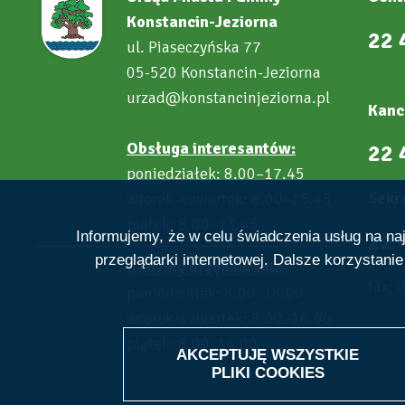
Konstancin-Jeziorna
22 
ul. Piaseczyńska 77
05-520 Konstancin-Jeziorna
urzad@konstancinjeziorna.pl
Kanc
Obsługa interesantów:
22 
poniedziałek: 8.00–17.45
Sekre
wtorek–czwartek: 8.00–15.45
piątek: 8.00–13.45
22 
Informujemy, że w celu świadczenia usług na n
przeglądarki internetowej. Dalsze korzystani
Godziny urzędowania:
fax: 
poniedziałek: 8.00
18.00
–
wtorek–czwartek: 8.00–16.00
piątek: 8.00
14.00
–
AKCEPTUJĘ WSZYSTKIE
PLIKI
COOKIES