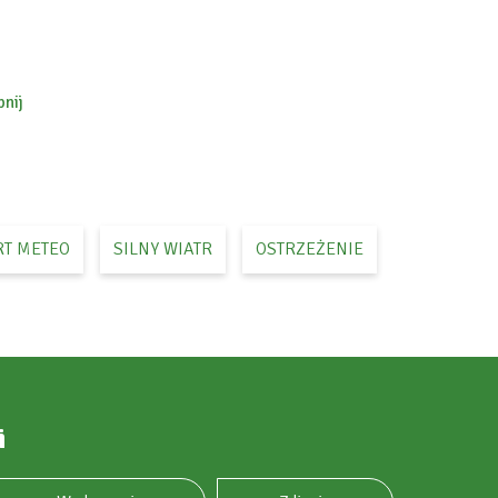
nij
ok
RT METEO
SILNY WIATR
OSTRZEŻENIE
i