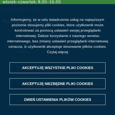
wtorek–czwartek: 8.00–16.00
piątek: 8.00
14.00
–
Przydatne zakładki
Informujemy, że w celu świadczenia usług na najwyższym
poziomie stosujemy pliki cookies, które użytkownik może
kontrolować za pomocą ustawień swojej przeglądarki
Aktualności
Wydarzenia
internetowej. Dalsze korzystanie z naszego serwisu
internetowego, bez zmiany ustawień przeglądarki internetowej
oznacza, iż użytkownik akceptuje stosowanie plików cookies.
Zdjęcia
Filmy
Czytaj więcej
Kultura
Sport
AKCEPTUJĘ WSZYSTKIE PLIKI
WITHDRAW CONSENT
COOKIES
AKCEPTUJĘ NIEZBĘDNE PLIKI
COOKIES
Deklaracja dostępności
Polityka prywatności
Mapa serwisu
ZMIEŃ USTAWIENIA PLIKÓW
COOKIES
Copyright 2024 Urząd Miasta i Gminy Konstancin-Jeziorna