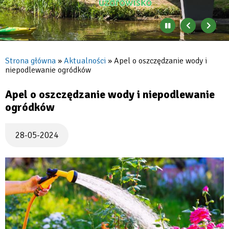
Zatrzymaj
Poprzedni
Nast
automatyczne
banner
baner
zmienianie
się
Strona główna
Aktualności
Apel o oszczędzanie wody i
banerów
niepodlewanie ogródków
Ścieżka
nawigacyjna
Apel o oszczędzanie wody i niepodlewanie
ogródków
28-05-2024