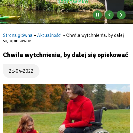
Zatrzymaj
Poprzedni
Nast
automatyczne
banner
baner
zmienianie
się
Strona główna
Aktualności
Chwila wytchnienia, by dalej
banerów
się opiekować
Ścieżka
nawigacyjna
Chwila wytchnienia, by dalej się opiekować
21-04-2022