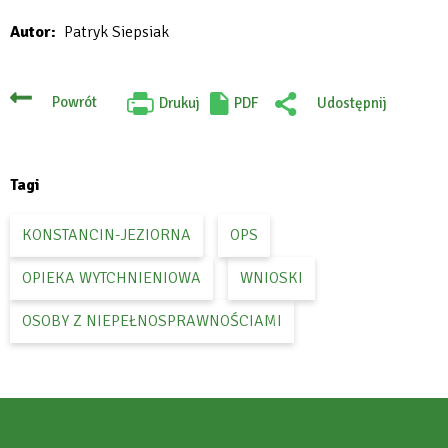
Will
Autor
Patryk Siepsiak
open
in
new
Powrót
Drukuj
PDF
Udostępnij
Will
:
tab
open
Facebook
in
new
tab
Tagi
KONSTANCIN-JEZIORNA
OPS
OPIEKA WYTCHNIENIOWA
WNIOSKI
OSOBY Z NIEPEŁNOSPRAWNOŚCIAMI