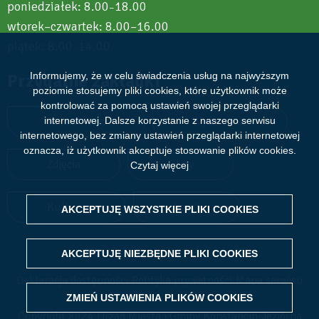
poniedziałek: 8.00
18.00
–
wtorek–czwartek: 8.00–16.00
piątek: 8.00
14.00
–
Przydatne zakładki
Informujemy, że w celu świadczenia usług na najwyższym
poziomie stosujemy pliki cookies, które użytkownik może
kontrolować za pomocą ustawień swojej przeglądarki
Aktualności
Wydarzenia
internetowej. Dalsze korzystanie z naszego serwisu
internetowego, bez zmiany ustawień przeglądarki internetowej
oznacza, iż użytkownik akceptuje stosowanie plików cookies.
Zdjęcia
Filmy
Czytaj więcej
Kultura
Sport
AKCEPTUJĘ WSZYSTKIE PLIKI
WITHDRAW CONSENT
COOKIES
AKCEPTUJĘ NIEZBĘDNE PLIKI
COOKIES
Deklaracja dostępności
Polityka prywatności
Mapa serwisu
ZMIEŃ USTAWIENIA PLIKÓW
COOKIES
Copyright 2024 Urząd Miasta i Gminy Konstancin-Jeziorna