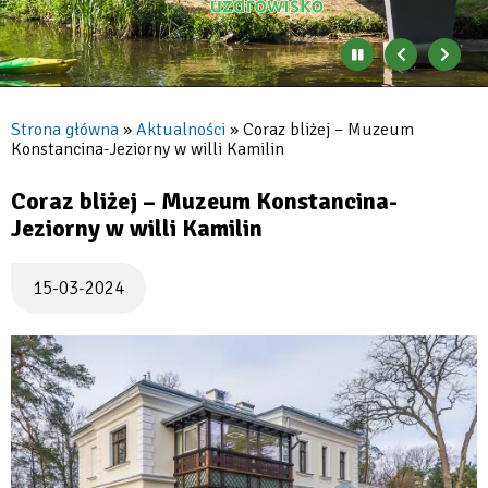
Zatrzymaj
Poprzedni
Nast
automatyczne
banner
baner
zmienianie
się
Strona główna
Aktualności
Coraz bliżej – Muzeum
banerów
Konstancina-Jeziorny w willi Kamilin
Ścieżka
nawigacyjna
Coraz bliżej – Muzeum Konstancina-
Jeziorny w willi Kamilin
15-03-2024