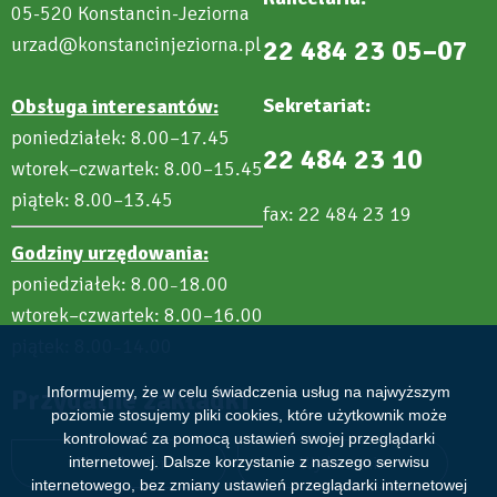
05-520 Konstancin-Jeziorna
urzad@konstancinjeziorna.pl
22 484 23 05–07
Sekretariat:
Obsługa interesantów:
poniedziałek: 8.00–17.45
22 484 23 10
wtorek–czwartek: 8.00–15.45
piątek: 8.00–13.45
fax: 22 484 23 19
Godziny urzędowania:
poniedziałek: 8.00
18.00
–
wtorek–czwartek: 8.00–16.00
piątek: 8.00
14.00
–
Przydatne zakładki
Informujemy, że w celu świadczenia usług na najwyższym
poziomie stosujemy pliki cookies, które użytkownik może
kontrolować za pomocą ustawień swojej przeglądarki
Aktualności
Wydarzenia
internetowej. Dalsze korzystanie z naszego serwisu
internetowego, bez zmiany ustawień przeglądarki internetowej