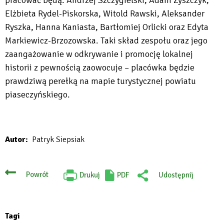
Elżbieta Rydel-Piskorska, Witold Rawski, Aleksander
Ryszka, Hanna Kaniasta, Bartłomiej Orlicki oraz Edyta
Markiewicz-Brzozowska. Taki skład zespołu oraz jego
zaangażowanie w odkrywanie i promocję lokalnej
historii z pewnością zaowocuje – placówka będzie
prawdziwą perełką na mapie turystycznej powiatu
piaseczyńskiego.
Autor
Patryk Siepsiak
Powrót
Drukuj
PDF
Udostępnij
Will
:
open
Facebook
in
new
tab
Tagi