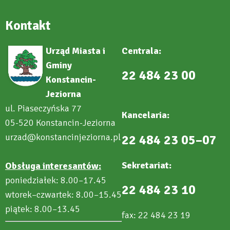
Kontakt
Urząd Miasta i
Centrala:
Gminy
22 484 23 00
Konstancin-
Jeziorna
ul. Piaseczyńska 77
Kancelaria:
05-520 Konstancin-Jeziorna
urzad@konstancinjeziorna.pl
22 484 23 05–07
Sekretariat:
Obsługa interesantów:
poniedziałek: 8.00–17.45
22 484 23 10
wtorek–czwartek: 8.00–15.45
piątek: 8.00–13.45
fax: 22 484 23 19