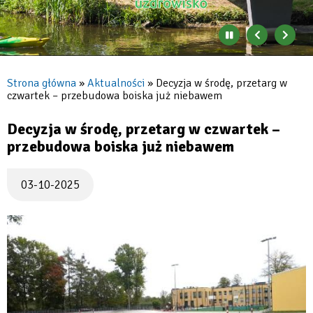
Konstancin-
Jeziorna
Zatrzymaj
Poprzedni
Nast
automatyczne
banner
baner
zmienianie
się
Strona główna
Aktualności
Decyzja w środę, przetarg w
banerów
czwartek – przebudowa boiska już niebawem
Ścieżka
nawigacyjna
Decyzja w środę, przetarg w czwartek –
przebudowa boiska już niebawem
03-10-2025