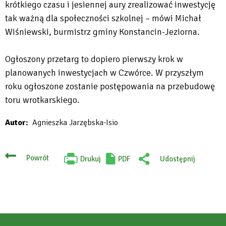
krótkiego czasu i jesiennej aury zrealizować inwestycję
tak ważną dla społeczności szkolnej – mówi Michał
Wiśniewski, burmistrz gminy Konstancin-Jeziorna.
Ogłoszony przetarg to dopiero pierwszy krok w
planowanych inwestycjach w Czwórce. W przyszłym
roku ogłoszone zostanie postępowania na przebudowę
toru wrotkarskiego.
Autor
Agnieszka Jarzębska-Isio
Powrót
Drukuj
PDF
Udostępnij
Will
:
open
Facebook
in
new
tab