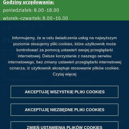
Godziny urzędowania:
poniedziałek: 8.00
18.00
–
wtorek–czwartek: 8.00–16.00
piątek: 8.00
14.00
–
Informujemy, że w celu świadczenia usług na najwyższym
Przydatne zakładki
poziomie stosujemy pliki cookies, które użytkownik może
kontrolować za pomocą ustawień swojej przeglądarki
internetowej. Dalsze korzystanie z naszego serwisu
Aktualności
Wydarzenia
internetowego, bez zmiany ustawień przeglądarki internetowej
oznacza, iż użytkownik akceptuje stosowanie plików cookies.
Zdjęcia
Filmy
Czytaj więcej
Kultura
Sport
AKCEPTUJĘ WSZYSTKIE PLIKI
WITHDRAW CONSENT
COOKIES
AKCEPTUJĘ NIEZBĘDNE PLIKI
COOKIES
Deklaracja dostępności
Polityka prywatności
Mapa serwisu
ZMIEŃ USTAWIENIA PLIKÓW
COOKIES