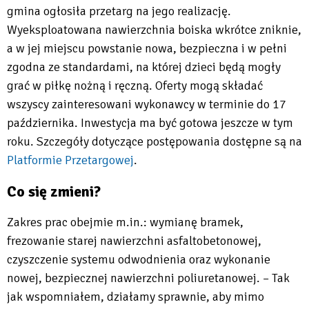
gmina ogłosiła przetarg na jego realizację.
Wyeksploatowana nawierzchnia boiska wkrótce zniknie,
a w jej miejscu powstanie nowa, bezpieczna i w pełni
zgodna ze standardami, na której dzieci będą mogły
grać w piłkę nożną i ręczną. Oferty mogą składać
wszyscy zainteresowani wykonawcy w terminie do 17
października. Inwestycja ma być gotowa jeszcze w tym
roku. Szczegóły dotyczące postępowania dostępne są na
Platformie Przetargowej
.
Will
Co się zmieni?
open
in
Zakres prac obejmie m.in.: wymianę bramek,
new
frezowanie starej nawierzchni asfaltobetonowej,
tab
czyszczenie systemu odwodnienia oraz wykonanie
nowej, bezpiecznej nawierzchni poliuretanowej. – Tak
jak wspomniałem, działamy sprawnie, aby mimo