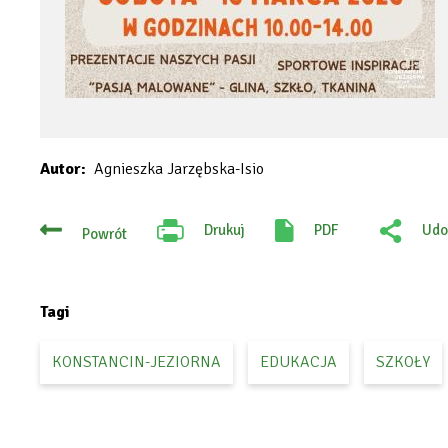
Autor
Agnieszka Jarzębska-Isio
Drukuj
PDF
Udo
Powrót
Will
:
open
Fac
in
new
tab
Tagi
KONSTANCIN-JEZIORNA
EDUKACJA
SZKOŁY