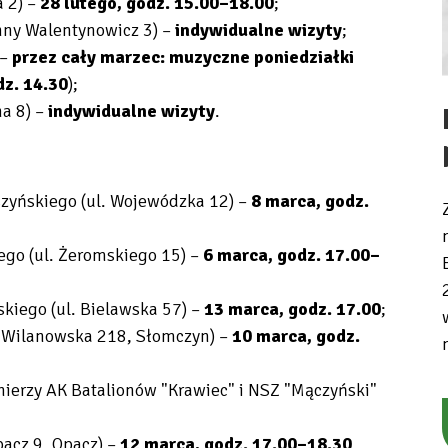
a 2) –
28 lutego, godz. 15.00–18.00
;
nny Walentynowicz 3) –
indywidualne wizyty
;
 –
przez cały marzec: muzyczne poniedziałki
dz. 14.30
);
na 8) –
indywidualne wizyty
.
szyńskiego (ul. Wojewódzka 12) –
8 marca, godz.
ego (ul. Żeromskiego 15) –
6 marca,
godz. 17.00–
kiego (ul. Bielawska 57) –
13 marca, godz. 17.00
;
l. Wilanowska 218, Słomczyn) –
10 marca, godz.
nierzy AK Batalionów "Krawiec" i NSZ "Mączyński"
pacz 9, Opacz) –
12 marca, godz. 17.00–18.30
.