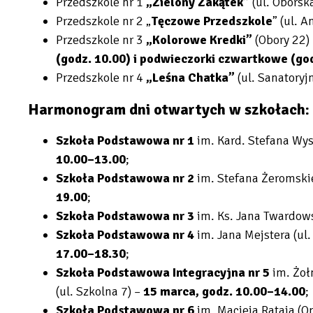
Przedszkole nr 1
„
Zielony Zakątek
”
(ul. Oborsk
Przedszkole nr 2
„
Tęczowe Przedszkole
”
(ul. A
Przedszkole nr 3
„
Kolorowe Kredki
”
(Obory 22)
(godz. 10.00) i podwieczorki czwartkowe (go
Przedszkole nr 4
„
Leśna Chatka
”
(ul. Sanatoryj
Harmonogram dni otwartych w szkołach:
Szkoła Podstawowa nr 1
im. Kard. Stefana Wy
10.00–13.00
;
Szkoła Podstawowa nr 2
im. Stefana Żeromski
19.00
;
Szkoła Podstawowa nr 3
im. Ks. Jana Twardows
Szkoła Podstawowa nr 4
im. Jana Mejstera (u
17.00–18.30
;
Szkoła Podstawowa Integracyjna nr 5
im. Żoł
(ul. Szkolna 7) –
15 marca, godz. 10.00–14.00
;
Szkoła Podstawowa nr 6
im. Macieja Rataja (O