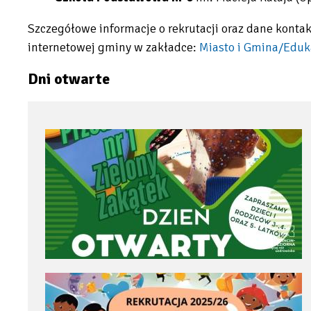
Szczegółowe informacje o rekrutacji oraz dane konta
internetowej gminy w zakładce:
Miasto i Gmina/Eduk
Will
Dni otwarte
open
in
new
tab