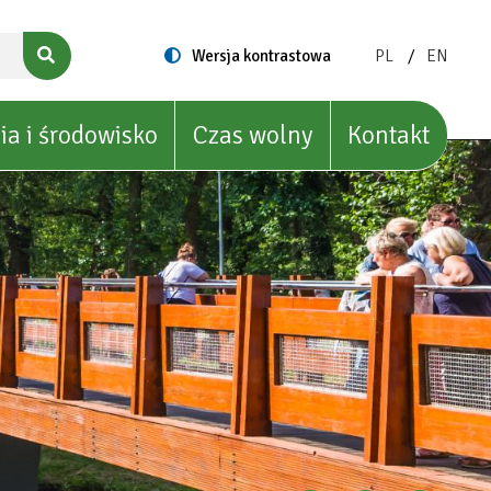
ZMIEŃ
ZMIEŃ
Switch
Wersja kontrastowa
PL
EN
to
JĘZYK
JĘZYK
NA:
NA:
POLISH
ENGLIS
ia i środowisko
Czas wolny
Kontakt