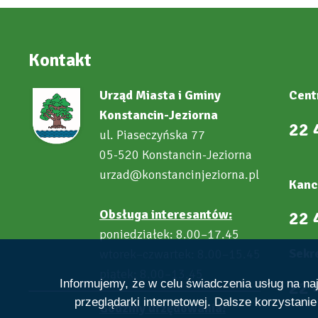
Kontakt
Urząd Miasta i Gminy
Cent
Konstancin-Jeziorna
22 
ul. Piaseczyńska 77
05-520 Konstancin-Jeziorna
urzad@konstancinjeziorna.pl
Kanc
Obsługa interesantów:
22 
poniedziałek: 8.00–17.45
Sekre
wtorek–czwartek: 8.00–15.45
piątek: 8.00–13.45
22 
Informujemy, że w celu świadczenia usług na n
przeglądarki internetowej. Dalsze korzystani
Godziny urzędowania: