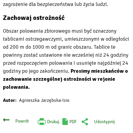
zagrożenie dla bezpieczeństwa lub życia ludzi.
Zachowaj ostrożność
Obszar polowania zbiorowego musi być oznaczony
tablicami ostrzegawczymi, umieszczonymi w odległości
od 200 m do 1000 m od granic obszaru. Tablice te
powinny zostać ustawione nie wcześniej niż 24 godziny
przed rozpoczęciem polowania i usunięte najpóźniej 24
godziny po jego zakończeniu.
Prosimy mieszkańców o
zachowanie szczególnej ostrożności w rejonie
polowania.
Autor
Agnieszka Jarzębska-Isio
Powrót
Drukuj
PDF
Udostępnij
Will
:
open
Facebook
in