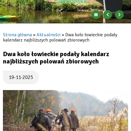
Zatrzymaj
Poprzedni
Nast
automatyczne
banner
baner
zmienianie
się
Strona główna
Aktualności
Dwa koło łowieckie podały
banerów
kalendarz najbliższych polowań zbiorowych
Ścieżka
nawigacyjna
Dwa koło łowieckie podały kalendarz
najbliższych polowań zbiorowych
19-11-2025