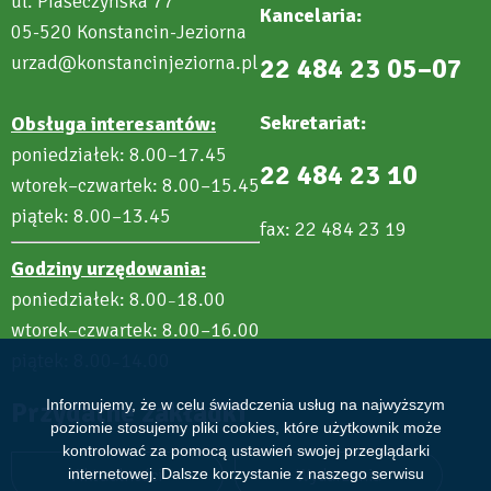
ul. Piaseczyńska 77
Kancelaria:
05-520 Konstancin-Jeziorna
urzad@konstancinjeziorna.pl
22 484 23 05–07
Sekretariat:
Obsługa interesantów:
poniedziałek: 8.00–17.45
22 484 23 10
wtorek–czwartek: 8.00–15.45
piątek: 8.00–13.45
fax: 22 484 23 19
Godziny urzędowania:
poniedziałek: 8.00
18.00
–
wtorek–czwartek: 8.00–16.00
piątek: 8.00
14.00
–
Informujemy, że w celu świadczenia usług na najwyższym
Przydatne zakładki
poziomie stosujemy pliki cookies, które użytkownik może
kontrolować za pomocą ustawień swojej przeglądarki
internetowej. Dalsze korzystanie z naszego serwisu
Aktualności
Wydarzenia