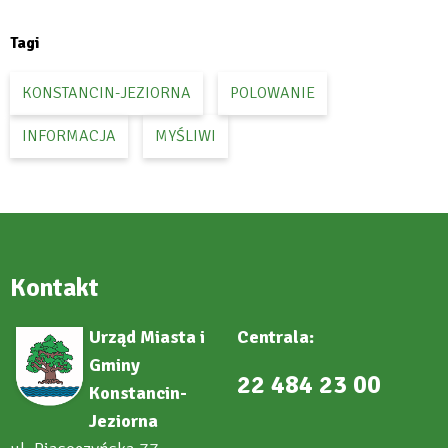
new
tab
Tagi
KONSTANCIN-JEZIORNA
POLOWANIE
INFORMACJA
MYŚLIWI
Kontakt
Urząd Miasta i
Centrala:
Gminy
22 484 23 00
Konstancin-
Jeziorna