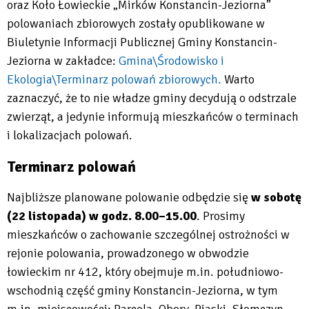
oraz Koło Łowieckie „Mirków Konstancin-Jeziorna”
polowaniach zbiorowych zostały opublikowane w
Biuletynie Informacji Publicznej Gminy Konstancin-
Jeziorna w zakładce:
Gmina\Środowisko i
Ekologia\Terminarz polowań zbiorowych.
Warto
Will
zaznaczyć, że to nie władze gminy decydują o odstrzale
open
zwierząt, a jedynie informują mieszkańców o terminach
in
i lokalizacjach polowań.
new
Terminarz polowań
tab
Najbliższe planowane polowanie odbędzie się
w sobotę
(22 listopada) w godz. 8.00–15.00
. Prosimy
mieszkańców o zachowanie szczególnej ostrożności w
rejonie polowania, prowadzonego w obwodzie
łowieckim nr 412, który obejmuje m.in. południowo-
wschodnią część gminy Konstancin-Jeziorna, w tym