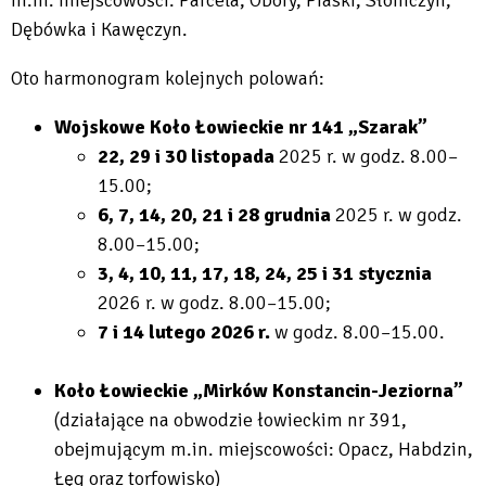
m.in. miejscowości: Parcela, Obory, Piaski, Słomczyn,
Dębówka i Kawęczyn.
Oto harmonogram kolejnych polowań:
Wojskowe Koło Łowieckie nr 141 „Szarak”
22, 29 i 30 listopada
2025 r. w godz. 8.00–
15.00;
6, 7, 14, 20, 21 i 28 grudnia
2025 r. w godz.
8.00–15.00;
3, 4, 10, 11, 17, 18, 24, 25 i 31 stycznia
2026 r. w godz. 8.00–15.00;
7 i 14 lutego 2026 r.
w godz. 8.00–15.00.
Koło Łowieckie „Mirków Konstancin-Jeziorna”
(działające na obwodzie łowieckim nr 391,
obejmującym m.in. miejscowości: Opacz, Habdzin,
Łęg oraz torfowisko)