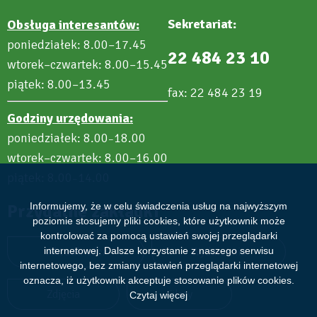
Sekretariat:
Obsługa interesantów:
poniedziałek: 8.00–17.45
22 484 23 10
wtorek–czwartek: 8.00–15.45
piątek: 8.00–13.45
fax: 22 484 23 19
Godziny urzędowania:
poniedziałek: 8.00
18.00
–
wtorek–czwartek: 8.00–16.00
piątek: 8.00
14.00
–
Informujemy, że w celu świadczenia usług na najwyższym
Przydatne zakładki
poziomie stosujemy pliki cookies, które użytkownik może
kontrolować za pomocą ustawień swojej przeglądarki
internetowej. Dalsze korzystanie z naszego serwisu
Aktualności
Wydarzenia
internetowego, bez zmiany ustawień przeglądarki internetowej
oznacza, iż użytkownik akceptuje stosowanie plików cookies.
Zdjęcia
Filmy
Czytaj więcej