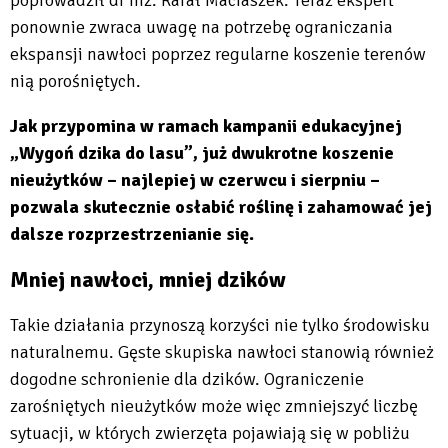
Will
poprowadził dr inż. Rafał Maciaszek. Teraz ekspert
open
ponownie zwraca uwagę na potrzebę ograniczania
in
ekspansji nawłoci poprzez regularne koszenie terenów
new
nią porośniętych.
tab
Jak przypomina w ramach kampanii edukacyjnej
„Wygoń dzika do lasu”, już dwukrotne koszenie
nieużytków – najlepiej w czerwcu i sierpniu –
pozwala skutecznie osłabić roślinę i zahamować jej
dalsze rozprzestrzenianie się.
Mniej nawłoci, mniej dzików
Takie działania przynoszą korzyści nie tylko środowisku
naturalnemu. Gęste skupiska nawłoci stanowią również
dogodne schronienie dla dzików. Ograniczenie
zarośniętych nieużytków może więc zmniejszyć liczbę
sytuacji, w których zwierzęta pojawiają się w pobliżu