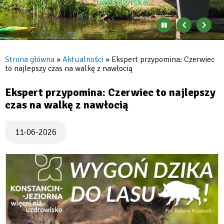
Jeziorna
Zatrzymaj
Poprzedni
Nast
automatyczne
banner
baner
zmienianie
się
Strona główna
Aktualności
Ekspert przypomina: Czerwiec
banerów
to najlepszy czas na walkę z nawłocią
Ścieżka
nawigacyjna
Ekspert przypomina: Czerwiec to najlepszy
czas na walkę z nawłocią
11-06-2026