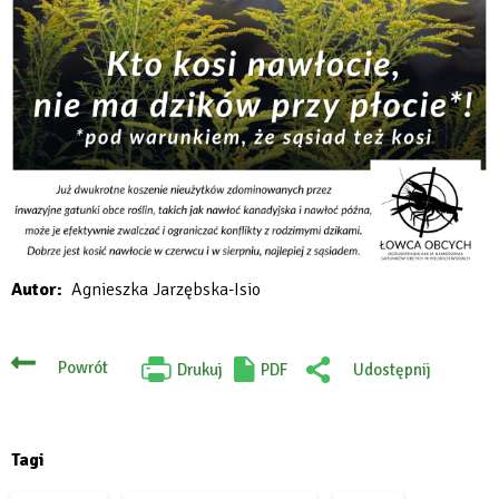
Autor
Agnieszka Jarzębska-Isio
Powrót
Drukuj
PDF
Udostępnij
Will
:
open
Facebook
in
new
tab
Tagi