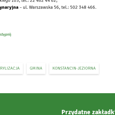
kiego 103, tel.: 22 462 44 62;
rynaryjna
–
ul. Warszawska 56, tel.: 502 348 466.
stępnij
ebook
ERYLIZACJA
GMINA
KONSTANCIN-JEZIORNA
Przydatne zakładk