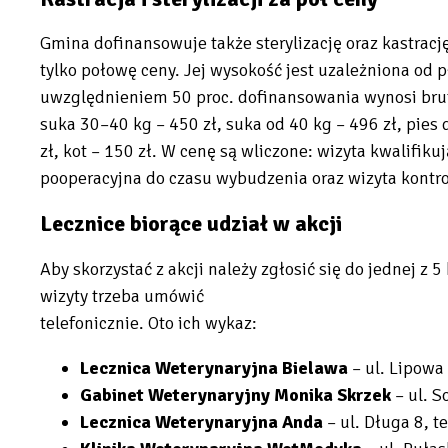
Gmina dofinansowuje także sterylizację oraz kastracj
tylko połowę ceny. Jej wysokość jest uzależniona od pł
uwzględnieniem 50 proc. dofinansowania wynosi brutt
suka 30–40 kg – 450 zł, suka od 40 kg – 496 zł, pies d
zł, kot – 150 zł. W cenę są wliczone: wizyta kwalifik
pooperacyjna do czasu wybudzenia oraz wizyta kontro
Lecznice biorące udział w akcji
Aby skorzystać z akcji należy zgłosić się do jednej z 
wizyty trzeba umówić
telefonicznie. Oto ich wykaz:
Lecznica Weterynaryjna Bielawa
–
ul. Lipowa 
Gabinet Weterynaryjny Monika Skrzek
–
ul. S
Lecznica Weterynaryjna Anda
–
ul. Długa 8, t