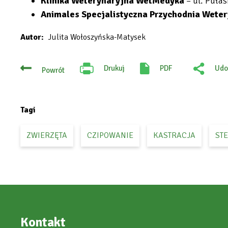
Klinika Weterynaryjna WetMedyka
–
ul. Pułas
Animales Specjalistyczna Przychodnia Wete
Autor
Julita Wołoszyńska-Matysek
Drukuj
PDF
Udo
Powrót
Will
:
open
Fac
in
new
tab
Tagi
ZWIERZĘTA
CZIPOWANIE
KASTRACJA
ST
Kontakt