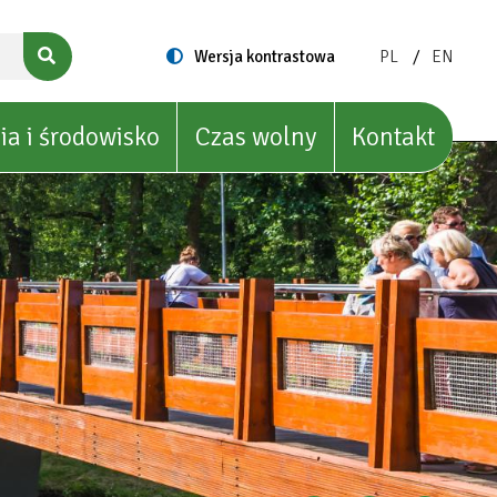
ZMIEŃ
ZMIEŃ
Switch
Wersja kontrastowa
PL
EN
to
JĘZYK
JĘZYK
NA:
NA:
POLISH
ENGLIS
ia i środowisko
Czas wolny
Kontakt