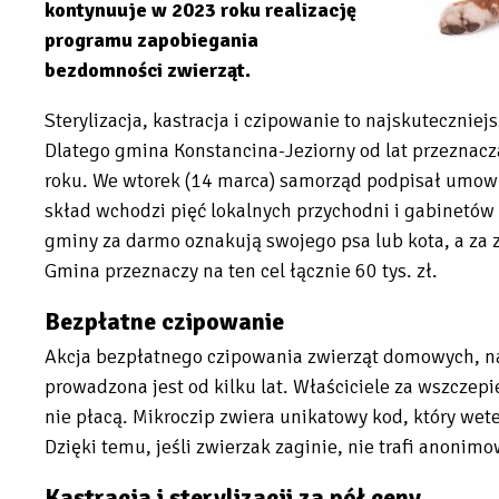
kontynuuje w 2023 roku realizację
programu zapobiegania
bezdomności zwierząt.
Sterylizacja, kastracja i czipowanie to najskuteczni
Dlatego gmina Konstancina-Jeziorny od lat przeznacza
roku. We wtorek (14 marca) samorząd podpisał umowę
skład wchodzi pięć lokalnych przychodni i gabinetów
gminy za darmo oznakują swojego psa lub kota, a za za
Gmina przeznaczy na ten cel łącznie 60 tys. zł.
Bezpłatne czipowanie
Akcja bezpłatnego czipowania zwierząt domowych, n
prowadzona jest od kilku lat. Właściciele za wszczepi
nie płacą. Mikroczip zwiera unikatowy kod, który wet
Dzięki temu, jeśli zwierzak zaginie, nie trafi anonim
Kastracja i sterylizacji za pół ceny