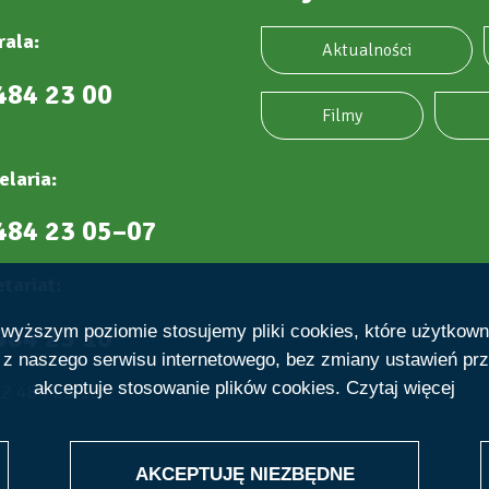
rala:
Aktualności
484 23 00
Filmy
elaria:
484 23 05–07
tariat:
484 23 10
ajwyższym poziomie stosujemy pliki cookies, które użytkow
e z naszego serwisu internetowego, bez zmiany ustawień prz
akceptuje stosowanie plików cookies.
Czytaj więcej
22 484 23 19
AKCEPTUJĘ NIEZBĘDNE
WITHDRAW