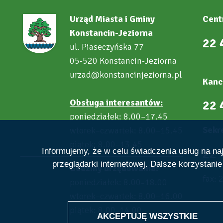
Urząd Miasta i Gminy
Cent
Konstancin-Jeziorna
22 
ul. Piaseczyńska 77
05-520 Konstancin-Jeziorna
urzad@konstancinjeziorna.pl
Kanc
Obsługa interesantów:
22 
poniedziałek: 8.00–17.45
Sekre
wtorek–czwartek: 8.00–15.45
piątek: 8.00–13.45
22 
Informujemy, że w celu świadczenia usług na n
przeglądarki internetowej. Dalsze korzystani
Godziny urzędowania:
fax: 
poniedziałek: 8.00
18.00
–
wtorek–czwartek: 8.00–16.00
piątek: 8.00
14.00
–
AKCEPTUJĘ WSZYSTKIE